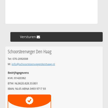
Versturen »
Schoorsteenveger Den Haag
Tel: 070-2092008
M:
info@schoorsteenvegerdenhaag.nl
Bedrijfsgegevens
KVK: 81420382
BTW: NL8620.828.33.B01
IBAN: NL65 ABNA 0493 9717 93