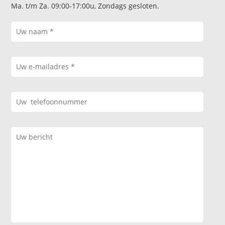
Ma. t/m Za. 09:00-17:00u, Zondags gesloten.