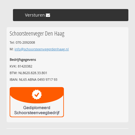
Versturen »
Schoorsteenveger Den Haag
Tel: 070-2092008
M:
info@schoorsteenvegerdenhaag.nl
Bedrijfsgegevens
KVK: 81420382
BTW: NL8620.828.33.B01
IBAN: NL65 ABNA 0493 9717 93