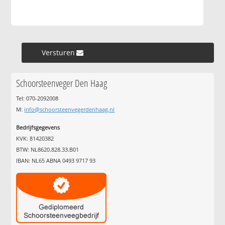
Versturen »
Schoorsteenveger Den Haag
Tel: 070-2092008
M:
info@schoorsteenvegerdenhaag.nl
Bedrijfsgegevens
KVK: 81420382
BTW: NL8620.828.33.B01
IBAN: NL65 ABNA 0493 9717 93