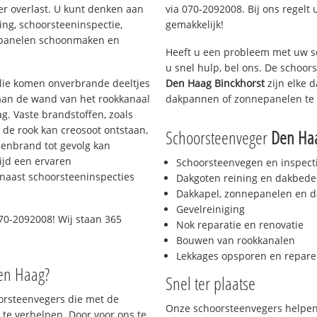
er overlast. U kunt denken aan
via 070-2092008. Bij ons regelt 
ing, schoorsteeninspectie,
gemakkelijk!
nepanelen schoonmaken en
Heeft u een probleem met uw s
u snel hulp, bel ons. De schoo
 olie komen onverbrande deeltjes
Den Haag Binckhorst
zijn elke 
 aan de wand van het rookkanaal
dakpannen of zonnepanelen te 
g. Vaste brandstoffen, zoals
t de rook kan creosoot ontstaan,
Schoorsteenveger
Den Haa
enbrand tot gevolg kan
ijd een ervaren
Schoorsteenvegen en inspect
naast schoorsteeninspecties
Dakgoten reining en dakbede
Dakkapel, zonnepanelen en d
Gevelreiniging
70-2092008! Wij staan 365
Nok reparatie en renovatie
Bouwen van rookkanalen
Lekkages opsporen en repare
Den Haag?
Snel ter plaatse
oorsteenvegers die met de
Onze schoorsteenvegers helpen 
te verhelpen. Door voor ons te