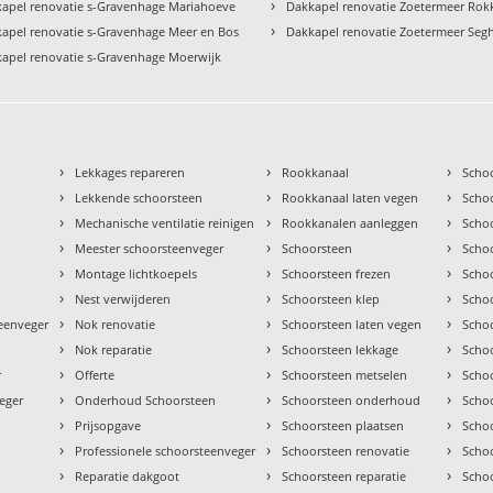
›
apel renovatie s-Gravenhage Mariahoeve
Dakkapel renovatie Zoetermeer Ro
›
apel renovatie s-Gravenhage Meer en Bos
Dakkapel renovatie Zoetermeer Seg
apel renovatie s-Gravenhage Moerwijk
›
›
›
Lekkages repareren
Rookkanaal
Scho
›
›
›
Lekkende schoorsteen
Rookkanaal laten vegen
Scho
›
›
›
Mechanische ventilatie reinigen
Rookkanalen aanleggen
Scho
›
›
›
Meester schoorsteenveger
Schoorsteen
Scho
›
›
›
Montage lichtkoepels
Schoorsteen frezen
Scho
›
›
›
Nest verwijderen
Schoorsteen klep
Scho
›
›
›
teenveger
Nok renovatie
Schoorsteen laten vegen
Scho
›
›
›
Nok reparatie
Schoorsteen lekkage
Scho
›
›
›
r
Offerte
Schoorsteen metselen
Scho
›
›
›
eger
Onderhoud Schoorsteen
Schoorsteen onderhoud
Scho
›
›
›
Prijsopgave
Schoorsteen plaatsen
Scho
›
›
›
Professionele schoorsteenveger
Schoorsteen renovatie
Scho
›
›
›
Reparatie dakgoot
Schoorsteen reparatie
Schoo