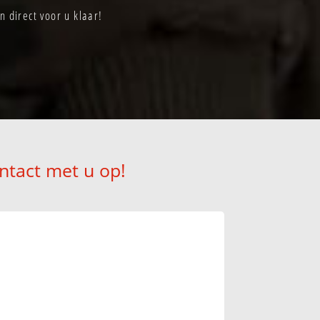
 direct voor u klaar!
ntact met u op!