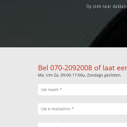
Op zoek naar dakkape
Bel 070-2092008 of laat ee
Ma. t/m Za. 09:00-17:00u, Zondags gesloten.