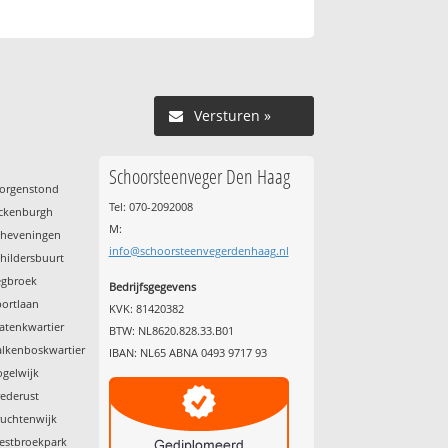
Versturen »
Schoorsteenveger Den Haag
Morgenstond
Tel: 070-2092008
Ockenburgh
M:
cheveningen
info@schoorsteenvegerdenhaag.nl
hildersbuurt
egbroek
Bedrijfsgegevens
portlaan
KVK: 81420382
atenkwartier
BTW: NL8620.828.33.B01
alkenboskwartier
IBAN: NL65 ABNA 0493 9717 93
ogelwijk
rederust
ruchtenwijk
estbroekpark