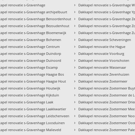
›
apel renovatie s-Gravenhage
Dakkapel renovatie s-Gravenhage W
›
apel renovatie s-Gravenhage archipelbuurt
Dakkapel renovatie s-Gravenhage Y
›
apel renovatie s-Gravenhage Benoordenhout
Dakkapel renovatie s-Gravenhage Z
›
apel renovatie s-Gravenhage Bezoudenhout
Dakkapel renovatie s-Gravenhage Zo
›
apel renovatie s-Gravenhage Bloemenwijk
Dakkapel renovatie s-Gravenhage Z
›
apel renovatie s-Gravenhage Bohemen
Dakkapel renovatie Scheveningen
›
apel renovatie s-Gravenhage Centrum
Dakkapel renovatie the Hague
›
apel renovatie s-Gravenhage Duindorp
Dakkapel renovatie Voorburg
›
apel renovatie s-Gravenhage Duinoord
Dakkapel renovatie Voorschoten
›
apel renovatie s-Gravenhage Escamp
Dakkapel renovatie Wassenaar
›
apel renovatie s-Gravenhage Haagse Bos
Dakkapel renovatie Zevenhuizen
›
apel renovatie s-Gravenhage Haagse Hout
Dakkapel renovatie Zoetermeer
›
apel renovatie s-Gravenhage Houtwijk
Dakkapel renovatie Zoetermeer Bu
›
apel renovatie s-Gravenhage Kijkduin
Dakkapel renovatie Zoetermeer de 
›
apel renovatie s-Gravenhage Laak
Dakkapel renovatie Zoetermeer Dri
›
apel renovatie s-Gravenhage Laakkwartier
Dakkapel renovatie Zoetermeer Meer
›
apel renovatie s-Gravenhage Leidschenveen
Dakkapel renovatie Zoetermeer No
›
apel renovatie s-Gravenhage Loosduinen
Dakkapel renovatie Zoetermeer Oo
›
apel renovatie s-Gravenhage Malieveld
Dakkapel renovatie Zoetermeer Pale