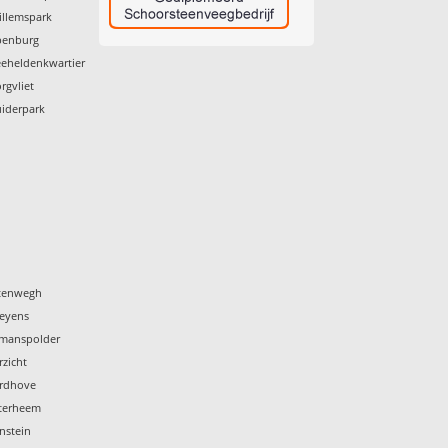
illemspark
penburg
eeheldenkwartier
rgvliet
uiderpark
ytenwegh
Leyens
emanspolder
zicht
ordhove
sterheem
nstein