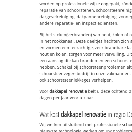
worden op professionele wijze opgepakt, zónd
reparatie van schoorstenen, schoorsteenreinig
dakgevelreiniging, dakpannenreiniging, zon
andere reparatie- en inspectiediensten.
Bij het stoken(verbranden) van hout, kolen of
in het rookkanaal. Deze deeltjes hechten zich
en vormen een teerachtige, zeer brandbare laa
hout en kolen, zorgen voor meer vervuiling. Ui
een aanslag die kan branden en een schoorste
hebben. Schakel bij schoorsteenproblemen alt
schoorsteenvegersbedrijf in onze vakmannen, 
ook schoorstseenlekkages verhelpen.
Voor
dakkapel renovatie
belt u deze ochtend 0
dagen per jaar voor u klaar.
Wat kost
dakkapel renovatie
in regio 
Wij werken uitsluitend met professionele sch
nieuwste technologie werken om uw probleem 