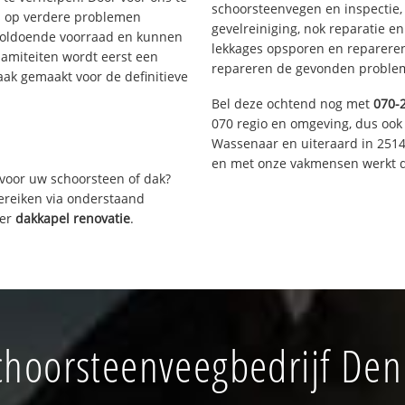
schoorsteenvegen en inspectie,
s op verdere problemen
gevelreiniging, nok reparatie e
voldoende voorraad en kunnen
lekkages opsporen en repareren.
lamiteiten wordt eerst een
repareren de gevonden problem
aak gemaakt voor de definitieve
Bel deze ochtend nog met
070-
070 regio en omgeving, dus ook 
Wassenaar en uiteraard in 2514
en met onze vakmensen werkt d
voor uw schoorsteen of dak?
bereiken via onderstaand
ver
dakkapel renovatie
.
hoorsteenveegbedrijf Den