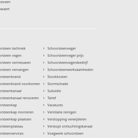
kkeveen
hwaert
›
orsteen techniek
Schoorsteenveger
›
orsteen vegen
Schoorsteenveger prijs
›
orsteen vernieuwen
Schoorsteenvegersbedrijf
›
orsteen vervangen
Schoorsteenwerkzaamheden
›
orsteenbrand
Stookkosten
›
orsteenbrand voorkomen
Stormschade
›
orsteenkanaal
Subsidie
›
orsteenkanaal renoveren
Tarief
›
orsteenkap
Vacatures
›
orsteenkap monteren
Ventilatie reinigen
›
orsteenkap plaatsen
Verstopping verwijderen
›
orsteenplateau
Verstopt ontluchtingskanaal
›
rsteenservices
Voegwerk schoorsteen