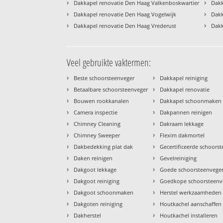
›
›
Dakkapel renovatie Den Haag Valkenboskwartier
Dakk
›
›
Dakkapel renovatie Den Haag Vogelwijk
Dakk
›
›
Dakkapel renovatie Den Haag Vrederust
Dakk
Veel gebruikte vaktermen:
›
›
Beste schoorsteenveger
Dakkapel reiniging
›
›
Betaalbare schoorsteenveger
Dakkapel renovatie
›
›
Bouwen rookkanalen
Dakkapel schoonmaken
›
›
Camera inspectie
Dakpannen reinigen
›
›
Chimney Cleaning
Dakraam lekkage
›
›
Chimney Sweeper
Flexim dakmortel
›
›
Dakbedekking plat dak
Gecertificeerde schoors
›
›
Daken reinigen
Gevelreiniging
›
›
Dakgoot lekkage
Goede schoorsteenvege
›
›
Dakgoot reiniging
Goedkope schoorsteenv
›
›
Dakgoot schoonmaken
Herstel werkzaamheden
›
›
Dakgoten reiniging
Houtkachel aanschaffen
›
›
Dakherstel
Houtkachel installeren