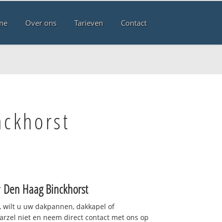
me
Over ons
Tarieven
Contact
nckhorst
r
Den Haag Binckhorst
 wilt u uw dakpannen, dakkapel of
arzel niet en neem direct contact met ons op