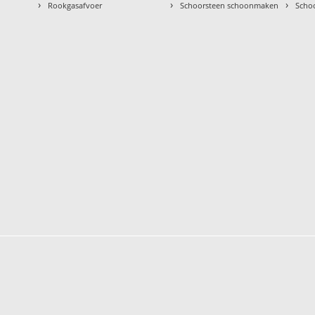
›
›
›
Rookgasafvoer
Schoorsteen schoonmaken
Scho