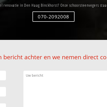
l renovatie in Den Haag Binckhorst? Onze schoorsteenvegers staan
070-2092008
n bericht achter en we nemen direct co