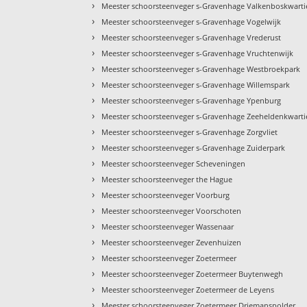
›
Meester schoorsteenveger s-Gravenhage Valkenboskwarti
›
Meester schoorsteenveger s-Gravenhage Vogelwijk
›
Meester schoorsteenveger s-Gravenhage Vrederust
›
Meester schoorsteenveger s-Gravenhage Vruchtenwijk
›
Meester schoorsteenveger s-Gravenhage Westbroekpark
›
Meester schoorsteenveger s-Gravenhage Willemspark
›
Meester schoorsteenveger s-Gravenhage Ypenburg
›
Meester schoorsteenveger s-Gravenhage Zeeheldenkwarti
›
Meester schoorsteenveger s-Gravenhage Zorgvliet
›
Meester schoorsteenveger s-Gravenhage Zuiderpark
›
Meester schoorsteenveger Scheveningen
›
Meester schoorsteenveger the Hague
›
Meester schoorsteenveger Voorburg
›
Meester schoorsteenveger Voorschoten
›
Meester schoorsteenveger Wassenaar
›
Meester schoorsteenveger Zevenhuizen
›
Meester schoorsteenveger Zoetermeer
›
Meester schoorsteenveger Zoetermeer Buytenwegh
›
Meester schoorsteenveger Zoetermeer de Leyens
›
Meester schoorsteenveger Zoetermeer Driemanspolder