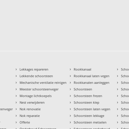
›
›
›
Lekkages repareren
Rookkanaal
Scho
›
›
›
Lekkende schoorsteen
Rookkanaal laten vegen
Scho
›
›
›
Mechanische ventilatie reinigen
Rookkanalen aanleggen
Scho
›
›
›
Meester schoorsteenveger
Schoorsteen
Scho
›
›
›
Montage lichtkoepels
Schoorsteen frezen
Scho
›
›
›
Nest verwijderen
Schoorsteen klep
Scho
›
›
›
teenveger
Nok renovatie
Schoorsteen laten vegen
Scho
›
›
›
Nok reparatie
Schoorsteen lekkage
Scho
›
›
›
r
Offerte
Schoorsteen metselen
Scho
›
›
›
eger
Onderhoud Schoorsteen
Schoorsteen onderhoud
Scho