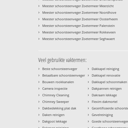
›
Meester schoorsteenveger Zoetermeer Meerzicht
›
Meester schoorsteenveger Zoetermeer Noordhove
›
Meester schoorsteenveger Zoetermeer Oosterheem
›
Meester schoorsteenveger Zoetermeer Palenstein
›
Meester schoorsteenveger Zoetermeer Rokkeveen
›
Meester schoorsteenveger Zoetermeer Seghwaert
Veel gebruikte vaktermen:
›
›
Beste schoorsteenveger
Dakkapel reiniging
›
›
Betaalbare schoorsteenveger
Dakkapel renovatie
›
›
Bouwen rookkanalen
Dakkapel schoonmaken
›
›
Camera inspectie
Dakpannen reinigen
›
›
Chimney Cleaning
Dakraam lekkage
›
›
Chimney Sweeper
Flexim dakmortel
›
›
Dakbedekking plat dak
Gecertificeerde schoors
›
›
Daken reinigen
Gevelreiniging
›
›
Dakgoot lekkage
Goede schoorsteenvege
›
›
Dakgoot reiniging
Goedkope schoorsteenv