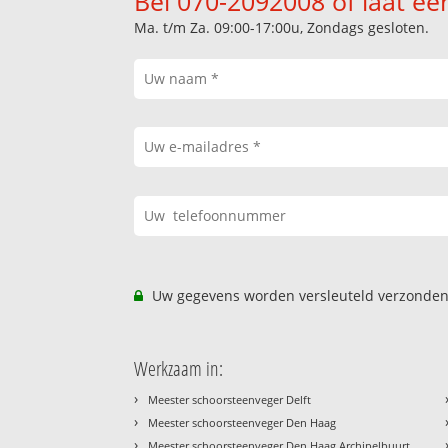
Bel 070-2092008 of laat ee
Ma. t/m Za. 09:00-17:00u, Zondags gesloten.
Uw gegevens worden versleuteld verzonden
Werkzaam in:
›
Meester schoorsteenveger Delft
›
Meester schoorsteenveger Den Haag
›
Meester schoorsteenveger Den Haag Archipelbuurt