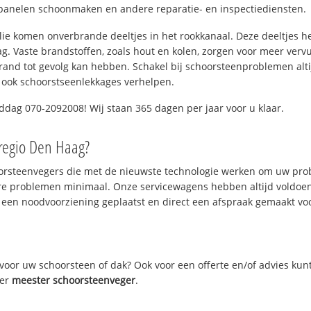
panelen schoonmaken en andere reparatie- en inspectiediensten.
 olie komen onverbrande deeltjes in het rookkanaal. Deze deeltjes 
. Vaste brandstoffen, zoals hout en kolen, zorgen voor meer vervui
and tot gevolg kan hebben. Schakel bij schoorsteenproblemen alti
 ook schoorstseenlekkages verhelpen.
ddag 070-2092008! Wij staan 365 dagen per jaar voor u klaar.
regio Den Haag?
oorsteenvegers die met de nieuwste technologie werken om uw prob
re problemen minimaal. Onze servicewagens hebben altijd voldoe
 een noodvoorziening geplaatst en direct een afspraak gemaakt voor
oor uw schoorsteen of dak? Ook voor een offerte en/of advies kun
ver
meester schoorsteenveger
.