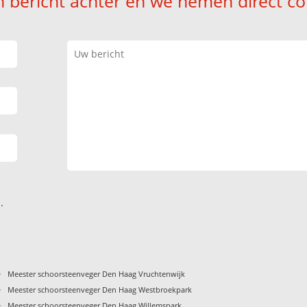
n bericht achter en we nemen direct co
.
›
Meester schoorsteenveger Den Haag Vruchtenwijk
›
Meester schoorsteenveger Den Haag Westbroekpark
›
Meester schoorsteenveger Den Haag Willemspark