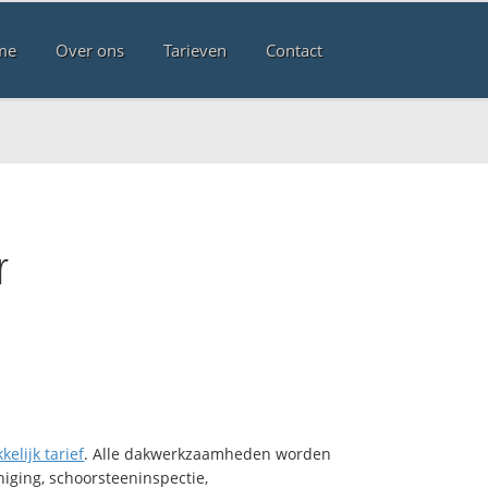
me
Over ons
Tarieven
Contact
r
kelijk tarief
. Alle dakwerkzaamheden worden
iging, schoorsteeninspectie,