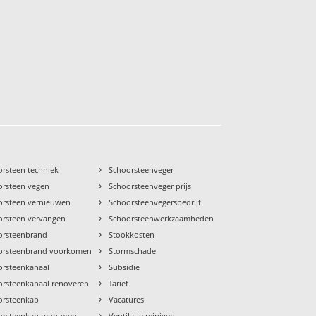
›
orsteen techniek
Schoorsteenveger
›
orsteen vegen
Schoorsteenveger prijs
›
orsteen vernieuwen
Schoorsteenvegersbedrijf
›
orsteen vervangen
Schoorsteenwerkzaamheden
›
orsteenbrand
Stookkosten
›
orsteenbrand voorkomen
Stormschade
›
orsteenkanaal
Subsidie
›
orsteenkanaal renoveren
Tarief
›
orsteenkap
Vacatures
›
orsteenkap monteren
Ventilatie reinigen