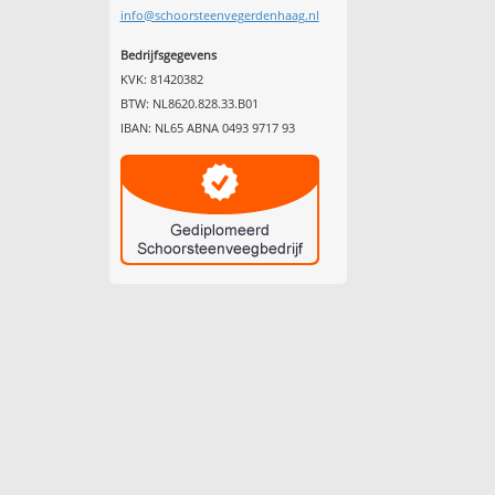
info@schoorsteenvegerdenhaag.nl
Bedrijfsgegevens
KVK: 81420382
BTW: NL8620.828.33.B01
IBAN: NL65 ABNA 0493 9717 93