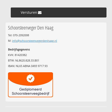
Versturen »
Schoorsteenveger Den Haag
Tel: 070-2092008
M:
info@schoorsteenvegerdenhaag.nl
Bedrijfsgegevens
KVK: 81420382
BTW: NL8620.828.33.B01
IBAN: NL65 ABNA 0493 9717 93