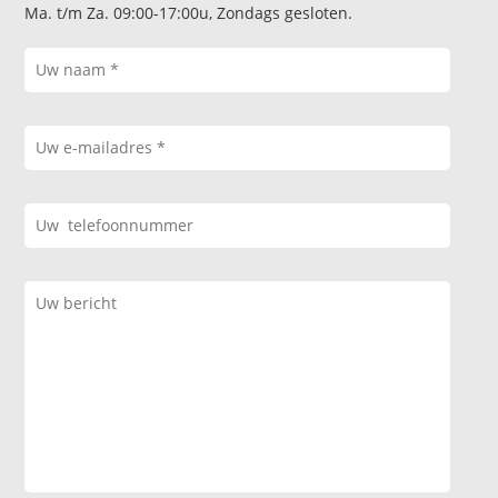
Ma. t/m Za. 09:00-17:00u, Zondags gesloten.