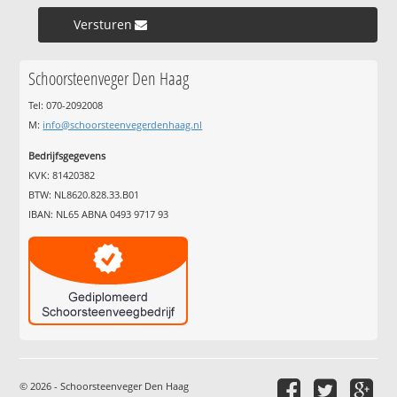
Versturen »
Schoorsteenveger Den Haag
Tel: 070-2092008
M:
info@schoorsteenvegerdenhaag.nl
Bedrijfsgegevens
KVK: 81420382
BTW: NL8620.828.33.B01
IBAN: NL65 ABNA 0493 9717 93
© 2026 - Schoorsteenveger Den Haag