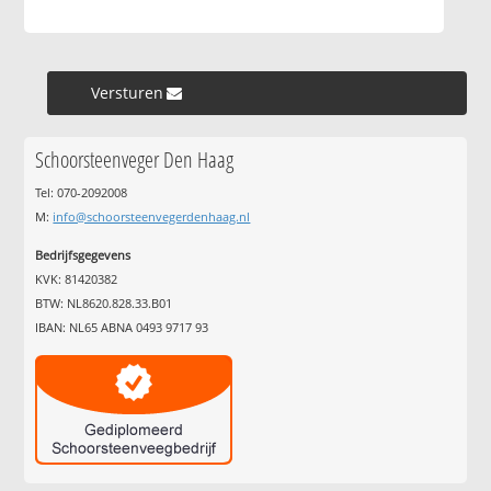
Versturen »
Schoorsteenveger Den Haag
Tel: 070-2092008
M:
info@schoorsteenvegerdenhaag.nl
Bedrijfsgegevens
KVK: 81420382
BTW: NL8620.828.33.B01
IBAN: NL65 ABNA 0493 9717 93