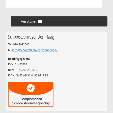
Versturen »
Schoorsteenveger Den Haag
Tel: 070-2092008
M:
info@schoorsteenvegerdenhaag.nl
Bedrijfsgegevens
KVK: 81420382
BTW: NL8620.828.33.B01
IBAN: NL65 ABNA 0493 9717 93