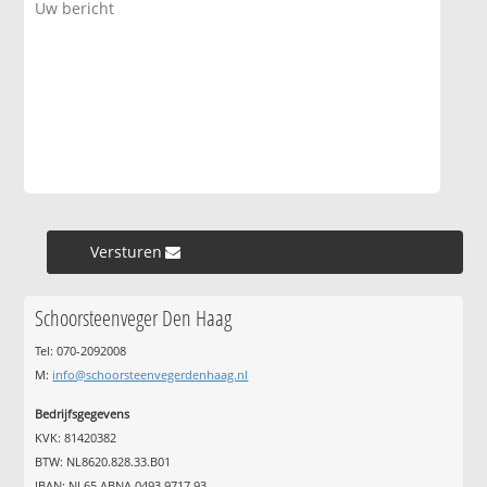
Versturen »
Schoorsteenveger Den Haag
Tel: 070-2092008
M:
info@schoorsteenvegerdenhaag.nl
Bedrijfsgegevens
KVK: 81420382
BTW: NL8620.828.33.B01
IBAN: NL65 ABNA 0493 9717 93