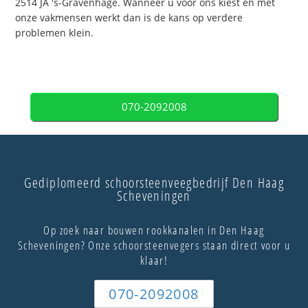
2514 JA 's-Gravenhage. Wanneer u voor ons kiest en met
onze vakmensen werkt dan is de kans op verdere
problemen klein.
070-2092008
Gediplomeerd schoorsteenveegbedrijf Den Haag
Scheveningen
Op zoek naar bouwen rookkanalen in Den Haag
Scheveningen? Onze schoorsteenvegers staan direct voor u
klaar!
070-2092008