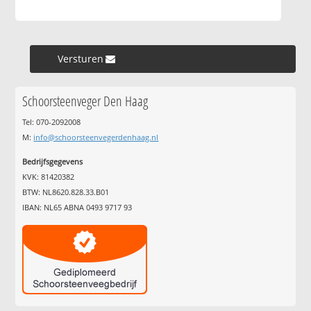
Versturen »
Schoorsteenveger Den Haag
Tel: 070-2092008
M:
info@schoorsteenvegerdenhaag.nl
Bedrijfsgegevens
KVK: 81420382
BTW: NL8620.828.33.B01
IBAN: NL65 ABNA 0493 9717 93