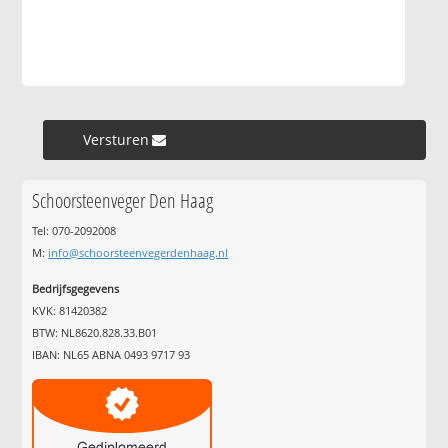
Versturen »
Schoorsteenveger Den Haag
Tel: 070-2092008
M:
info@schoorsteenvegerdenhaag.nl
Bedrijfsgegevens
KVK: 81420382
BTW: NL8620.828.33.B01
IBAN: NL65 ABNA 0493 9717 93