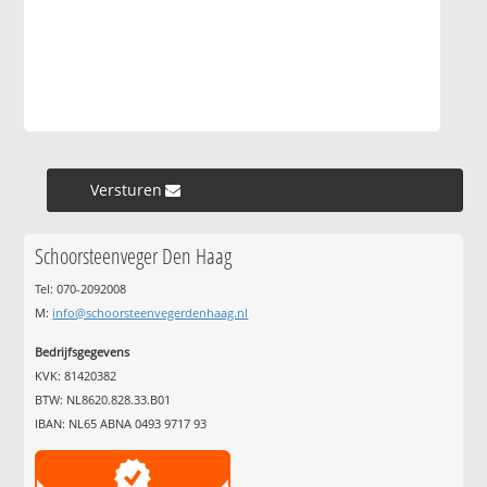
Versturen »
Schoorsteenveger Den Haag
Tel: 070-2092008
M:
info@schoorsteenvegerdenhaag.nl
Bedrijfsgegevens
KVK: 81420382
BTW: NL8620.828.33.B01
IBAN: NL65 ABNA 0493 9717 93