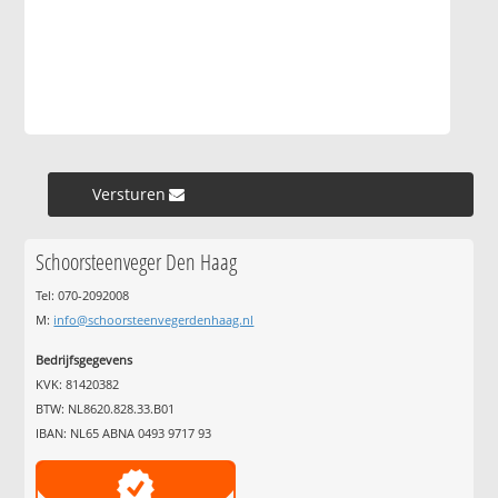
Versturen »
Schoorsteenveger Den Haag
Tel: 070-2092008
M:
info@schoorsteenvegerdenhaag.nl
Bedrijfsgegevens
KVK: 81420382
BTW: NL8620.828.33.B01
IBAN: NL65 ABNA 0493 9717 93