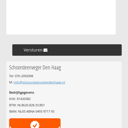
Versturen »
Schoorsteenveger Den Haag
Tel: 070-2092008
M:
info@schoorsteenvegerdenhaag.nl
Bedrijfsgegevens
KVK: 81420382
BTW: NL8620.828.33.B01
IBAN: NL65 ABNA 0493 9717 93