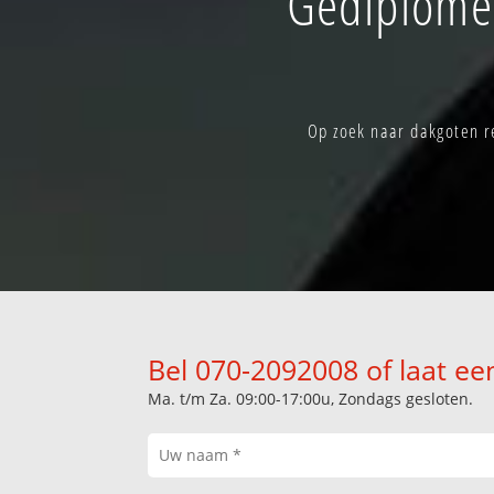
Gediplomee
Op zoek naar dakgoten re
Bel 070-2092008 of laat ee
Ma. t/m Za. 09:00-17:00u, Zondags gesloten.