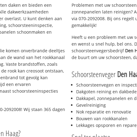
orten daken en bieden een
Problemen met uw schoorsteen,
 Alle dakwerkzaamheden
zonnepanelen laten reinigen? A
er overlast. U kunt denken aan
via 070-2092008. Bij ons regelt 
ing, schoorsteeninspectie,
gemakkelijk!
nepanelen schoonmaken en
Heeft u een probleem met uw s
en wenst u snel hulp, bel ons.
 olie komen onverbrande deeltjes
schoorsteenvegersbedrijf
Den H
 aan de wand van het rookkanaal
de buurt om uw schoorsteen, d
g. Vaste brandstoffen, zoals
t de rook kan creosoot ontstaan,
Schoorsteenveger
Den Haa
enbrand tot gevolg kan
ijd een ervaren
Schoorsteenvegen en inspect
naast schoorsteeninspecties
Dakgoten reining en dakbede
Dakkapel, zonnepanelen en d
Gevelreiniging
0-2092008! Wij staan 365 dagen
Nok reparatie en renovatie
Bouwen van rookkanalen
Lekkages opsporen en repare
en Haag?