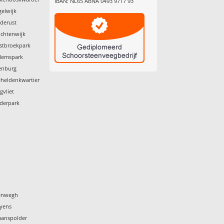
IBAN: NL65 ABNA 0493 9717 93
gelwijk
ederust
uchtenwijk
stbroekpark
llemspark
enburg
eheldenkwartier
gvliet
iderpark
tenwegh
eyens
manspolder