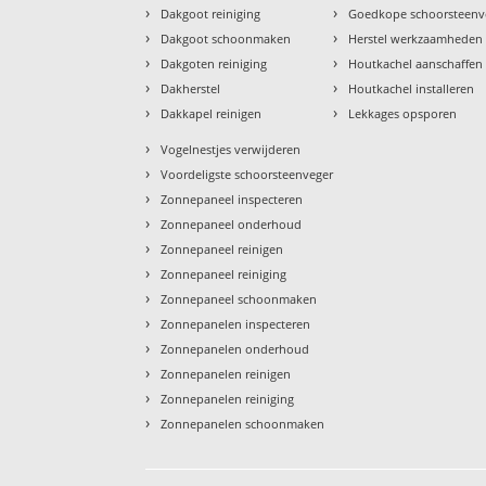
›
›
Dakgoot reiniging
Goedkope schoorsteenv
›
›
Dakgoot schoonmaken
Herstel werkzaamheden
›
›
Dakgoten reiniging
Houtkachel aanschaffen
›
›
Dakherstel
Houtkachel installeren
›
›
Dakkapel reinigen
Lekkages opsporen
›
Vogelnestjes verwijderen
›
Voordeligste schoorsteenveger
›
Zonnepaneel inspecteren
›
Zonnepaneel onderhoud
›
Zonnepaneel reinigen
›
Zonnepaneel reiniging
›
Zonnepaneel schoonmaken
›
Zonnepanelen inspecteren
›
Zonnepanelen onderhoud
›
Zonnepanelen reinigen
›
Zonnepanelen reiniging
›
Zonnepanelen schoonmaken