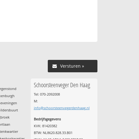
Versturen »
Schoorsteenveger Den Haag
orgenstond
Tel: 070-2092008
ckenburgh
M:
heveningen
info@schoorsteenvegerdenhaag.nl
ildersbuurt
gbroek
Bedrijfsgegevens
ortlaan
KVK: 81420382
tenkwartier
BTW: NL8620.828.33.B01
lkenboskwartier