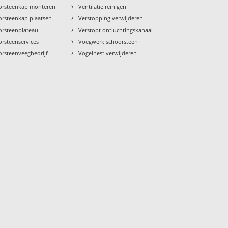
›
orsteenkap monteren
Ventilatie reinigen
›
orsteenkap plaatsen
Verstopping verwijderen
›
orsteenplateau
Verstopt ontluchtingskanaal
›
rsteenservices
Voegwerk schoorsteen
›
orsteenveegbedrijf
Vogelnest verwijderen