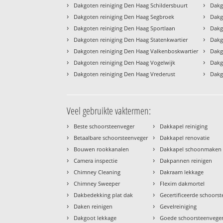
›
›
Dakgoten reiniging Den Haag Schildersbuurt
Dakg
›
›
Dakgoten reiniging Den Haag Segbroek
Dakg
›
›
Dakgoten reiniging Den Haag Sportlaan
Dakg
›
›
Dakgoten reiniging Den Haag Statenkwartier
Dakg
›
›
Dakgoten reiniging Den Haag Valkenboskwartier
Dakg
›
›
Dakgoten reiniging Den Haag Vogelwijk
Dakg
›
›
Dakgoten reiniging Den Haag Vrederust
Dakg
Veel gebruikte vaktermen:
›
›
Beste schoorsteenveger
Dakkapel reiniging
›
›
Betaalbare schoorsteenveger
Dakkapel renovatie
›
›
Bouwen rookkanalen
Dakkapel schoonmaken
›
›
Camera inspectie
Dakpannen reinigen
›
›
Chimney Cleaning
Dakraam lekkage
›
›
Chimney Sweeper
Flexim dakmortel
›
›
Dakbedekking plat dak
Gecertificeerde schoors
›
›
Daken reinigen
Gevelreiniging
›
›
Dakgoot lekkage
Goede schoorsteenvege