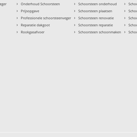
›
›
›
eger
Onderhoud Schoorsteen
Schoorsteen onderhoud
Scho
›
›
›
Prijsopgave
Schoorsteen plaatsen
Scho
›
›
›
Professionele schoorsteenveger
Schoorsteen renovatie
Scho
›
›
›
Reparatie dakgoot
Schoorsteen reparatie
Schoo
›
›
›
Rookgasafvoer
Schoorsteen schoonmaken
Scho