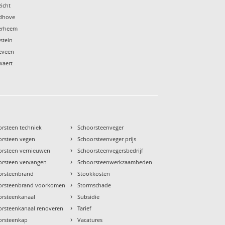
icht
rdhove
terheem
stein
keveen
waert
›
orsteen techniek
Schoorsteenveger
›
orsteen vegen
Schoorsteenveger prijs
›
orsteen vernieuwen
Schoorsteenvegersbedrijf
›
orsteen vervangen
Schoorsteenwerkzaamheden
›
orsteenbrand
Stookkosten
›
orsteenbrand voorkomen
Stormschade
›
orsteenkanaal
Subsidie
›
orsteenkanaal renoveren
Tarief
›
orsteenkap
Vacatures