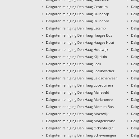
›
›
Dakgoten reiniging Den Haag Centrum
Dakg
›
›
Dakgoten reiniging Den Haag Duindorp
Dakg
›
›
Dakgoten reiniging Den Haag Duinoord
Dakg
›
›
Dakgoten reiniging Den Haag Escamp
Dakg
›
›
Dakgoten reiniging Den Haag Haagse Bos
Dakg
›
›
Dakgoten reiniging Den Haag Haagse Hout
Dakg
›
›
Dakgoten reiniging Den Haag Houtwijk
Dakg
›
›
Dakgoten reiniging Den Haag Kijkduin
Dakg
›
›
Dakgoten reiniging Den Haag Laak
Dakg
›
›
Dakgoten reiniging Den Haag Laakkwartier
Dakg
›
›
Dakgoten reiniging Den Haag Leidschenveen
Dakg
›
›
Dakgoten reiniging Den Haag Loosduinen
Dakg
›
›
Dakgoten reiniging Den Haag Malieveld
Dakg
›
›
Dakgoten reiniging Den Haag Mariahoeve
Dakg
›
›
Dakgoten reiniging Den Haag Meer en Bos
Dakg
›
›
Dakgoten reiniging Den Haag Moerwijk
Dakg
›
›
Dakgoten reiniging Den Haag Morgenstond
Dakg
›
›
Dakgoten reiniging Den Haag Ockenburgh
Dakg
›
›
Dakgoten reiniging Den Haag Scheveningen
Dakg