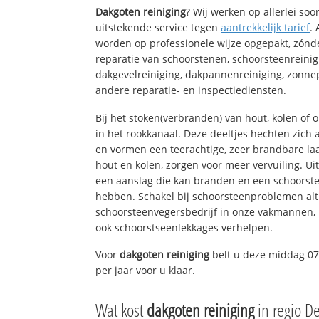
Dakgoten reiniging
? Wij werken op allerlei so
uitstekende service tegen
aantrekkelijk tarief
.
worden op professionele wijze opgepakt, zónd
reparatie van schoorstenen, schoorsteenreinig
dakgevelreiniging, dakpannenreiniging, zon
andere reparatie- en inspectiediensten.
Bij het stoken(verbranden) van hout, kolen of
in het rookkanaal. Deze deeltjes hechten zich
en vormen een teerachtige, zeer brandbare laa
hout en kolen, zorgen voor meer vervuiling. Ui
een aanslag die kan branden en een schoorste
hebben. Schakel bij schoorsteenproblemen alt
schoorsteenvegersbedrijf in onze vakmannen, 
ook schoorstseenlekkages verhelpen.
Voor
dakgoten reiniging
belt u deze middag 07
per jaar voor u klaar.
Wat kost
dakgoten reiniging
in regio D