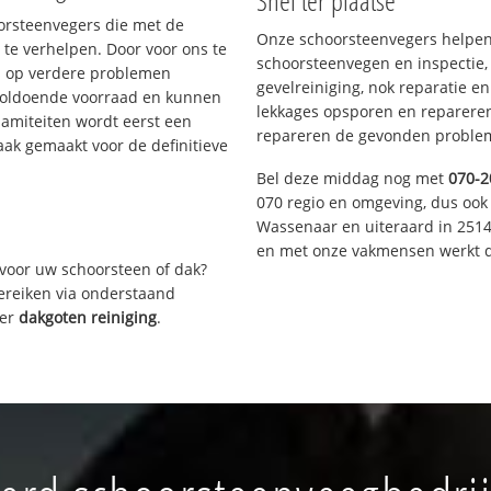
Snel ter plaatse
oorsteenvegers die met de
Onze schoorsteenvegers helpen 
te verhelpen. Door voor ons te
schoorsteenvegen en inspectie,
s op verdere problemen
gevelreiniging, nok reparatie e
voldoende voorraad en kunnen
lekkages opsporen en repareren.
lamiteiten wordt eerst een
repareren de gevonden problem
aak gemaakt voor de definitieve
Bel deze middag nog met
070-2
070 regio en omgeving, dus ook 
Wassenaar en uiteraard in 2514
en met onze vakmensen werkt d
voor uw schoorsteen of dak?
bereiken via onderstaand
ver
dakgoten reiniging
.