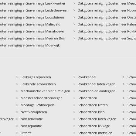
›
oten reiniging s-Gravenhage Laakkwartier
Dakgoten reiniging Zoetermeer Meerz
›
oten reiniging s-Gravenhage Leidschenveen
Dakgoten reiniging Zoetermeer Noo
›
oten reiniging s-Gravenhage Loosduinen
Dakgoten reiniging Zoetermeer Oos
›
oten reiniging s-Gravenhage Malieveld
Dakgoten reiniging Zoetermeer Palen
›
oten reiniging s-Gravenhage Mariahoeve
Dakgoten reiniging Zoetermeer Rok
›
oten reiniging s-Gravenhage Meer en Bos
Dakgoten reiniging Zoetermeer Segh
oten reiniging s-Gravenhage Moerwijk
›
›
›
Lekkages repareren
Rookkanaal
Scho
›
›
›
Lekkende schoorsteen
Rookkanaal laten vegen
Scho
›
›
›
Mechanische ventilatie reinigen
Rookkanalen aanleggen
Scho
›
›
›
Meester schoorsteenveger
Schoorsteen
Scho
›
›
›
Montage lichtkoepels
Schoorsteen frezen
Scho
›
›
›
Nest verwijderen
Schoorsteen klep
Scho
›
›
›
teenveger
Nok renovatie
Schoorsteen laten vegen
Scho
›
›
›
Nok reparatie
Schoorsteen lekkage
Scho
›
›
›
r
Offerte
Schoorsteen metselen
Scho