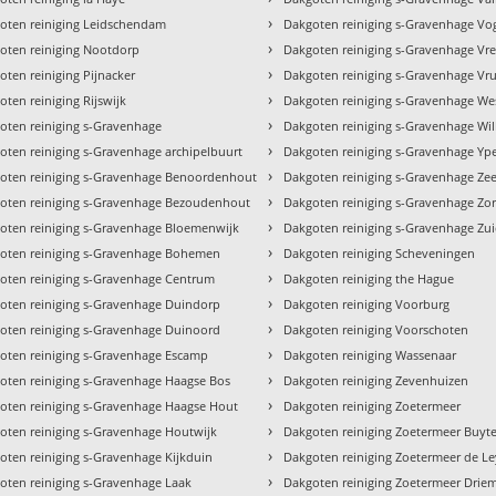
›
oten reiniging Leidschendam
Dakgoten reiniging s-Gravenhage Vo
›
oten reiniging Nootdorp
Dakgoten reiniging s-Gravenhage Vr
›
oten reiniging Pijnacker
Dakgoten reiniging s-Gravenhage Vr
›
oten reiniging Rijswijk
Dakgoten reiniging s-Gravenhage We
›
oten reiniging s-Gravenhage
Dakgoten reiniging s-Gravenhage Wi
›
oten reiniging s-Gravenhage archipelbuurt
Dakgoten reiniging s-Gravenhage Yp
›
oten reiniging s-Gravenhage Benoordenhout
Dakgoten reiniging s-Gravenhage Ze
›
oten reiniging s-Gravenhage Bezoudenhout
Dakgoten reiniging s-Gravenhage Zor
›
oten reiniging s-Gravenhage Bloemenwijk
Dakgoten reiniging s-Gravenhage Zu
›
oten reiniging s-Gravenhage Bohemen
Dakgoten reiniging Scheveningen
›
oten reiniging s-Gravenhage Centrum
Dakgoten reiniging the Hague
›
oten reiniging s-Gravenhage Duindorp
Dakgoten reiniging Voorburg
›
oten reiniging s-Gravenhage Duinoord
Dakgoten reiniging Voorschoten
›
oten reiniging s-Gravenhage Escamp
Dakgoten reiniging Wassenaar
›
oten reiniging s-Gravenhage Haagse Bos
Dakgoten reiniging Zevenhuizen
›
oten reiniging s-Gravenhage Haagse Hout
Dakgoten reiniging Zoetermeer
›
oten reiniging s-Gravenhage Houtwijk
Dakgoten reiniging Zoetermeer Buy
›
oten reiniging s-Gravenhage Kijkduin
Dakgoten reiniging Zoetermeer de L
›
oten reiniging s-Gravenhage Laak
Dakgoten reiniging Zoetermeer Drie