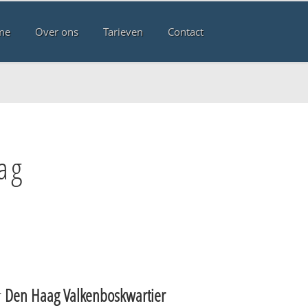
me
Over ons
Tarieven
Contact
ag
r
Den Haag Valkenboskwartier