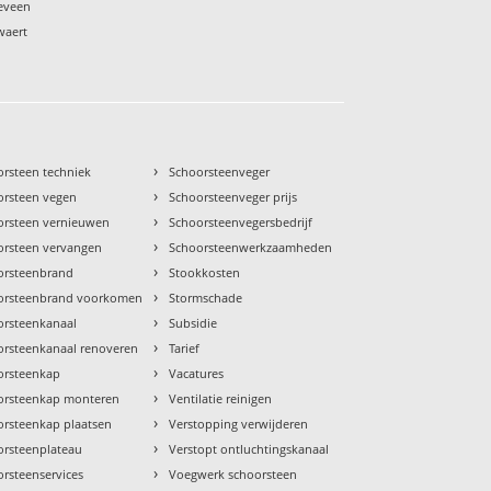
keveen
waert
›
orsteen techniek
Schoorsteenveger
›
orsteen vegen
Schoorsteenveger prijs
›
orsteen vernieuwen
Schoorsteenvegersbedrijf
›
orsteen vervangen
Schoorsteenwerkzaamheden
›
orsteenbrand
Stookkosten
›
orsteenbrand voorkomen
Stormschade
›
orsteenkanaal
Subsidie
›
orsteenkanaal renoveren
Tarief
›
orsteenkap
Vacatures
›
orsteenkap monteren
Ventilatie reinigen
›
orsteenkap plaatsen
Verstopping verwijderen
›
orsteenplateau
Verstopt ontluchtingskanaal
›
rsteenservices
Voegwerk schoorsteen