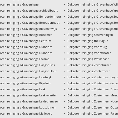
›
oten reiniging s-Gravenhage
Dakgoten reiniging s-Gravenhage Wi
›
oten reiniging s-Gravenhage archipelbuurt
Dakgoten reiniging s-Gravenhage Yp
›
oten reiniging s-Gravenhage Benoordenhout
Dakgoten reiniging s-Gravenhage Ze
›
oten reiniging s-Gravenhage Bezoudenhout
Dakgoten reiniging s-Gravenhage Zor
›
oten reiniging s-Gravenhage Bloemenwijk
Dakgoten reiniging s-Gravenhage Zu
›
oten reiniging s-Gravenhage Bohemen
Dakgoten reiniging Scheveningen
›
oten reiniging s-Gravenhage Centrum
Dakgoten reiniging the Hague
›
oten reiniging s-Gravenhage Duindorp
Dakgoten reiniging Voorburg
›
oten reiniging s-Gravenhage Duinoord
Dakgoten reiniging Voorschoten
›
oten reiniging s-Gravenhage Escamp
Dakgoten reiniging Wassenaar
›
oten reiniging s-Gravenhage Haagse Bos
Dakgoten reiniging Zevenhuizen
›
oten reiniging s-Gravenhage Haagse Hout
Dakgoten reiniging Zoetermeer
›
oten reiniging s-Gravenhage Houtwijk
Dakgoten reiniging Zoetermeer Buy
›
oten reiniging s-Gravenhage Kijkduin
Dakgoten reiniging Zoetermeer de L
›
oten reiniging s-Gravenhage Laak
Dakgoten reiniging Zoetermeer Drie
›
oten reiniging s-Gravenhage Laakkwartier
Dakgoten reiniging Zoetermeer Meerz
›
oten reiniging s-Gravenhage Leidschenveen
Dakgoten reiniging Zoetermeer Noo
›
oten reiniging s-Gravenhage Loosduinen
Dakgoten reiniging Zoetermeer Oos
›
oten reiniging s-Gravenhage Malieveld
Dakgoten reiniging Zoetermeer Palen