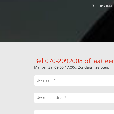
Op zoek naar
Bel 070-2092008 of laat ee
Ma. t/m Za. 09:00-17:00u, Zondags gesloten.