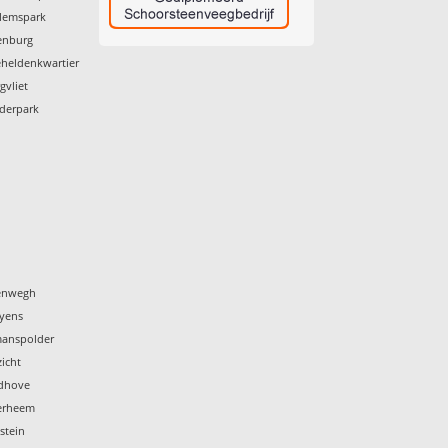
llemspark
enburg
eheldenkwartier
gvliet
iderpark
tenwegh
eyens
manspolder
icht
rdhove
terheem
stein