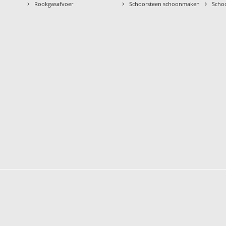
›
›
›
Rookgasafvoer
Schoorsteen schoonmaken
Scho