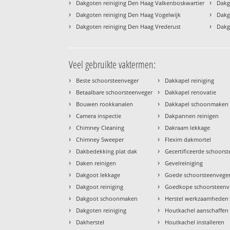
›
›
Dakgoten reiniging Den Haag Valkenboskwartier
Dakg
›
›
Dakgoten reiniging Den Haag Vogelwijk
Dakg
›
›
Dakgoten reiniging Den Haag Vrederust
Dakg
Veel gebruikte vaktermen:
›
›
Beste schoorsteenveger
Dakkapel reiniging
›
›
Betaalbare schoorsteenveger
Dakkapel renovatie
›
›
Bouwen rookkanalen
Dakkapel schoonmaken
›
›
Camera inspectie
Dakpannen reinigen
›
›
Chimney Cleaning
Dakraam lekkage
›
›
Chimney Sweeper
Flexim dakmortel
›
›
Dakbedekking plat dak
Gecertificeerde schoors
›
›
Daken reinigen
Gevelreiniging
›
›
Dakgoot lekkage
Goede schoorsteenvege
›
›
Dakgoot reiniging
Goedkope schoorsteenv
›
›
Dakgoot schoonmaken
Herstel werkzaamheden
›
›
Dakgoten reiniging
Houtkachel aanschaffen
›
›
Dakherstel
Houtkachel installeren