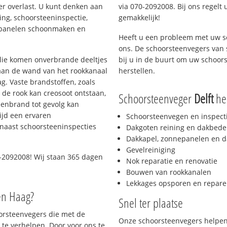
er overlast. U kunt denken aan
via 070-2092008. Bij ons regelt 
ing, schoorsteeninspectie,
gemakkelijk!
nepanelen schoonmaken en
Heeft u een probleem met uw s
ons. De schoorsteenvegers van
 olie komen onverbrande deeltjes
bij u in de buurt om uw schoor
 aan de wand van het rookkanaal
herstellen.
g. Vaste brandstoffen, zoals
t de rook kan creosoot ontstaan,
Schoorsteenveger
Delft
hel
enbrand tot gevolg kan
ijd een ervaren
Schoorsteenvegen en inspect
naast schoorsteeninspecties
Dakgoten reining en dakbede
Dakkapel, zonnepanelen en d
Gevelreiniging
-2092008! Wij staan 365 dagen
Nok reparatie en renovatie
Bouwen van rookkanalen
Lekkages opsporen en repare
en Haag?
Snel ter plaatse
oorsteenvegers die met de
Onze schoorsteenvegers helpen 
te verhelpen. Door voor ons te