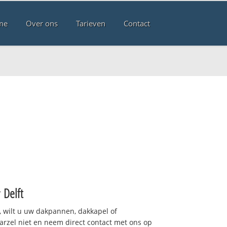
me
Over ons
Tarieven
Contact
r
Delft
 wilt u uw dakpannen, dakkapel of
arzel niet en neem direct contact met ons op