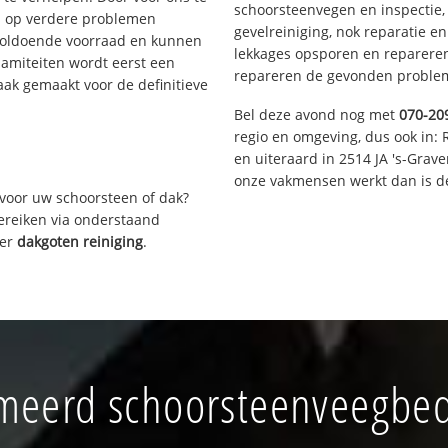
schoorsteenvegen en inspectie,
s op verdere problemen
gevelreiniging, nok reparatie e
voldoende voorraad en kunnen
lekkages opsporen en repareren.
lamiteiten wordt eerst een
repareren de gevonden problem
aak gemaakt voor de definitieve
Bel deze avond nog met
070-20
regio en omgeving, dus ook in: 
en uiteraard in 2514 JA 's-Grav
onze vakmensen werkt dan is de
voor uw schoorsteen of dak?
bereiken via onderstaand
ver
dakgoten reiniging
.
eerd schoorsteenveegbedr