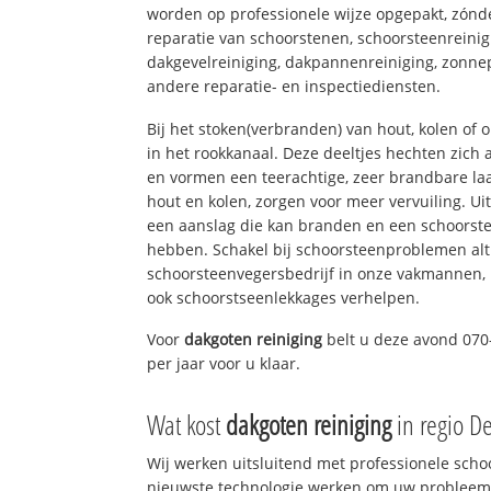
worden op professionele wijze opgepakt, zónd
reparatie van schoorstenen, schoorsteenreinig
dakgevelreiniging, dakpannenreiniging, zon
andere reparatie- en inspectiediensten.
Bij het stoken(verbranden) van hout, kolen of
in het rookkanaal. Deze deeltjes hechten zich
en vormen een teerachtige, zeer brandbare laa
hout en kolen, zorgen voor meer vervuiling. Ui
een aanslag die kan branden en een schoorste
hebben. Schakel bij schoorsteenproblemen alt
schoorsteenvegersbedrijf in onze vakmannen, 
ook schoorstseenlekkages verhelpen.
Voor
dakgoten reiniging
belt u deze avond 070
per jaar voor u klaar.
Wat kost
dakgoten reiniging
in regio D
Wij werken uitsluitend met professionele sch
nieuwste technologie werken om uw probleem 