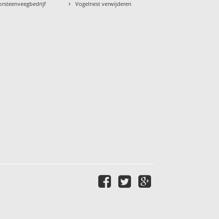
›
orsteenveegbedrijf
Vogelnest verwijderen