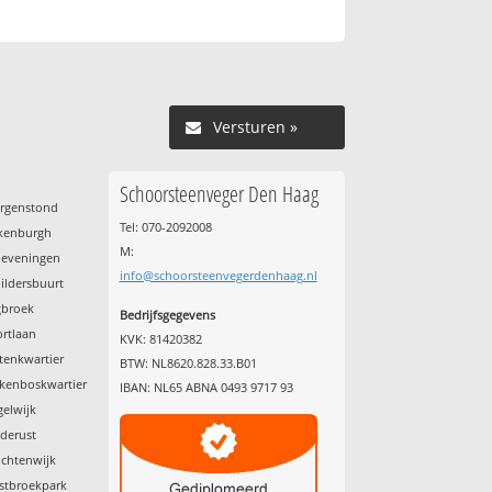
Versturen »
Schoorsteenveger Den Haag
orgenstond
Tel: 070-2092008
ckenburgh
M:
heveningen
info@schoorsteenvegerdenhaag.nl
ildersbuurt
gbroek
Bedrijfsgegevens
ortlaan
KVK: 81420382
tenkwartier
BTW: NL8620.828.33.B01
lkenboskwartier
IBAN: NL65 ABNA 0493 9717 93
gelwijk
ederust
uchtenwijk
stbroekpark