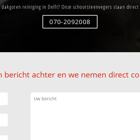
 dakgoten reiniging in Delft? Onze schoorsteenvegers staan direct 
070-2092008
n bericht achter en we nemen direct co