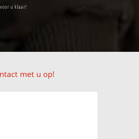
voor u klaar!
ntact met u op!