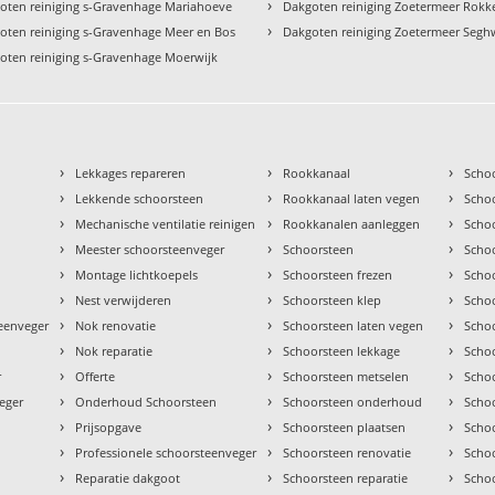
›
oten reiniging s-Gravenhage Mariahoeve
Dakgoten reiniging Zoetermeer Rok
›
oten reiniging s-Gravenhage Meer en Bos
Dakgoten reiniging Zoetermeer Segh
oten reiniging s-Gravenhage Moerwijk
›
›
›
Lekkages repareren
Rookkanaal
Scho
›
›
›
Lekkende schoorsteen
Rookkanaal laten vegen
Scho
›
›
›
Mechanische ventilatie reinigen
Rookkanalen aanleggen
Scho
›
›
›
Meester schoorsteenveger
Schoorsteen
Scho
›
›
›
Montage lichtkoepels
Schoorsteen frezen
Scho
›
›
›
Nest verwijderen
Schoorsteen klep
Scho
›
›
›
teenveger
Nok renovatie
Schoorsteen laten vegen
Scho
›
›
›
Nok reparatie
Schoorsteen lekkage
Scho
›
›
›
r
Offerte
Schoorsteen metselen
Scho
›
›
›
eger
Onderhoud Schoorsteen
Schoorsteen onderhoud
Scho
›
›
›
Prijsopgave
Schoorsteen plaatsen
Scho
›
›
›
Professionele schoorsteenveger
Schoorsteen renovatie
Scho
›
›
›
Reparatie dakgoot
Schoorsteen reparatie
Schoo