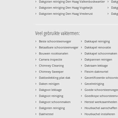
›
›
Dakgoten reiniging Den Haag Valkenboskwartier
Dakg
›
›
Dakgoten reiniging Den Haag Vogelwijk
Dakg
›
›
Dakgoten reiniging Den Haag Vrederust
Dakg
Veel gebruikte vaktermen:
›
›
Beste schoorsteenveger
Dakkapel reiniging
›
›
Betaalbare schoorsteenveger
Dakkapel renovatie
›
›
Bouwen rookkanalen
Dakkapel schoonmaken
›
›
Camera inspectie
Dakpannen reinigen
›
›
Chimney Cleaning
Dakraam lekkage
›
›
Chimney Sweeper
Flexim dakmortel
›
›
Dakbedekking plat dak
Gecertificeerde schoors
›
›
Daken reinigen
Gevelreiniging
›
›
Dakgoot lekkage
Goede schoorsteenvege
›
›
Dakgoot reiniging
Goedkope schoorsteenv
›
›
Dakgoot schoonmaken
Herstel werkzaamheden
›
›
Dakgoten reiniging
Houtkachel aanschaffen
›
›
Dakherstel
Houtkachel installeren