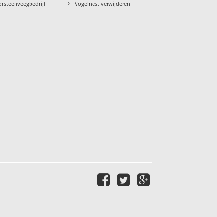
›
orsteenveegbedrijf
Vogelnest verwijderen