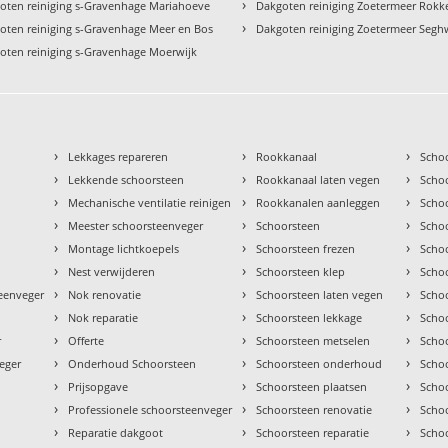
›
oten reiniging s-Gravenhage Mariahoeve
Dakgoten reiniging Zoetermeer Rok
›
oten reiniging s-Gravenhage Meer en Bos
Dakgoten reiniging Zoetermeer Segh
oten reiniging s-Gravenhage Moerwijk
›
›
›
Lekkages repareren
Rookkanaal
Scho
›
›
›
Lekkende schoorsteen
Rookkanaal laten vegen
Scho
›
›
›
Mechanische ventilatie reinigen
Rookkanalen aanleggen
Scho
›
›
›
Meester schoorsteenveger
Schoorsteen
Scho
›
›
›
Montage lichtkoepels
Schoorsteen frezen
Scho
›
›
›
Nest verwijderen
Schoorsteen klep
Scho
›
›
›
teenveger
Nok renovatie
Schoorsteen laten vegen
Scho
›
›
›
Nok reparatie
Schoorsteen lekkage
Scho
›
›
›
r
Offerte
Schoorsteen metselen
Scho
›
›
›
eger
Onderhoud Schoorsteen
Schoorsteen onderhoud
Scho
›
›
›
Prijsopgave
Schoorsteen plaatsen
Scho
›
›
›
Professionele schoorsteenveger
Schoorsteen renovatie
Scho
›
›
›
Reparatie dakgoot
Schoorsteen reparatie
Schoo