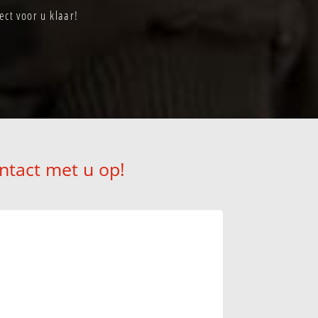
ct voor u klaar!
ntact met u op!