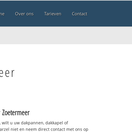
me
Over ons
Tarieven
Contact
eer
r
Zoetermeer
 wilt u uw dakpannen, dakkapel of
arzel niet en neem direct contact met ons op