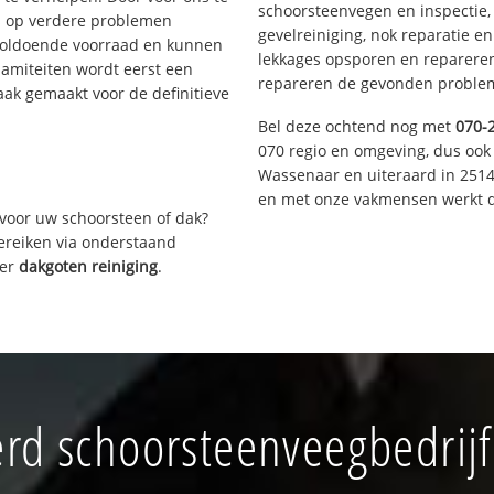
schoorsteenvegen en inspectie,
s op verdere problemen
gevelreiniging, nok reparatie e
voldoende voorraad en kunnen
lekkages opsporen en repareren.
lamiteiten wordt eerst een
repareren de gevonden problem
aak gemaakt voor de definitieve
Bel deze ochtend nog met
070-
070 regio en omgeving, dus ook 
Wassenaar en uiteraard in 2514
en met onze vakmensen werkt d
voor uw schoorsteen of dak?
bereiken via onderstaand
ver
dakgoten reiniging
.
rd schoorsteenveegbedrijf