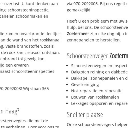
er overlast. U kunt denken aan
via 070-2092008. Bij ons regelt 
ing, schoorsteeninspectie,
gemakkelijk!
nepanelen schoonmaken en
Heeft u een probleem met uw s
hulp, bel ons. De schoorsteenv
 olie komen onverbrande deeltjes
Zoetermeer
zijn elke dag bij u
 aan de wand van het rookkanaal
zonnepanelen te herstellen.
g. Vaste brandstoffen, zoals
t de rook kan creosoot ontstaan,
Schoorsteenveger
Zoeter
enbrand tot gevolg kan
ijd een ervaren
Schoorsteenvegen en inspect
naast schoorsteeninspecties
Dakgoten reining en dakbede
Dakkapel, zonnepanelen en d
Gevelreiniging
70-2092008! Wij staan 365
Nok reparatie en renovatie
Bouwen van rookkanalen
Lekkages opsporen en repare
en Haag?
Snel ter plaatse
oorsteenvegers die met de
Onze schoorsteenvegers helpen 
te verhelpen. Door voor ons te