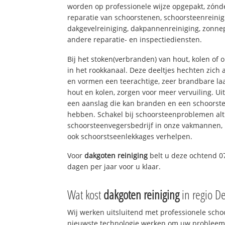
worden op professionele wijze opgepakt, zónd
reparatie van schoorstenen, schoorsteenreinig
dakgevelreiniging, dakpannenreiniging, zon
andere reparatie- en inspectiediensten.
Bij het stoken(verbranden) van hout, kolen of
in het rookkanaal. Deze deeltjes hechten zich
en vormen een teerachtige, zeer brandbare laa
hout en kolen, zorgen voor meer vervuiling. Ui
een aanslag die kan branden en een schoorste
hebben. Schakel bij schoorsteenproblemen alt
schoorsteenvegersbedrijf in onze vakmannen, 
ook schoorstseenlekkages verhelpen.
Voor
dakgoten reiniging
belt u deze ochtend 0
dagen per jaar voor u klaar.
Wat kost
dakgoten reiniging
in regio D
Wij werken uitsluitend met professionele sch
nieuwste technologie werken om uw probleem 