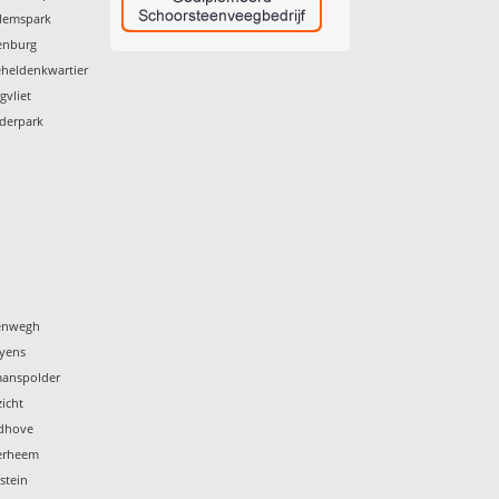
llemspark
enburg
eheldenkwartier
gvliet
iderpark
tenwegh
eyens
manspolder
icht
rdhove
terheem
stein