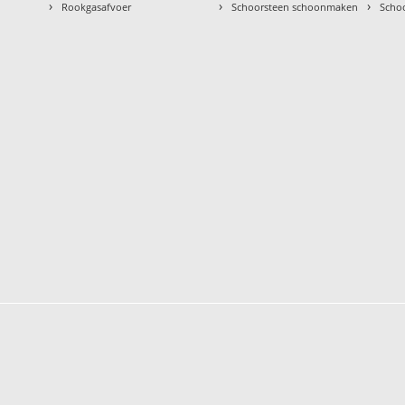
›
›
›
Rookgasafvoer
Schoorsteen schoonmaken
Scho