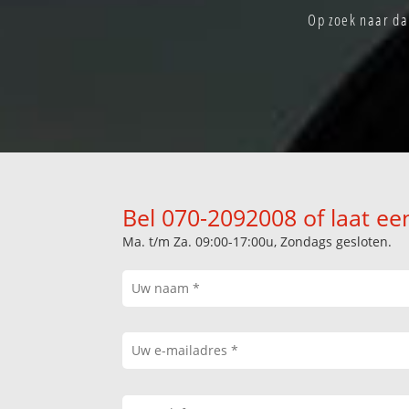
Op zoek naar da
Bel 070-2092008 of laat ee
Ma. t/m Za. 09:00-17:00u, Zondags gesloten.