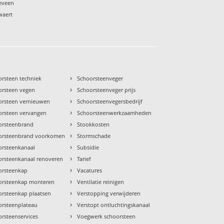
keveen
waert
›
orsteen techniek
Schoorsteenveger
›
orsteen vegen
Schoorsteenveger prijs
›
orsteen vernieuwen
Schoorsteenvegersbedrijf
›
orsteen vervangen
Schoorsteenwerkzaamheden
›
orsteenbrand
Stookkosten
›
orsteenbrand voorkomen
Stormschade
›
orsteenkanaal
Subsidie
›
orsteenkanaal renoveren
Tarief
›
orsteenkap
Vacatures
›
orsteenkap monteren
Ventilatie reinigen
›
orsteenkap plaatsen
Verstopping verwijderen
›
orsteenplateau
Verstopt ontluchtingskanaal
›
rsteenservices
Voegwerk schoorsteen