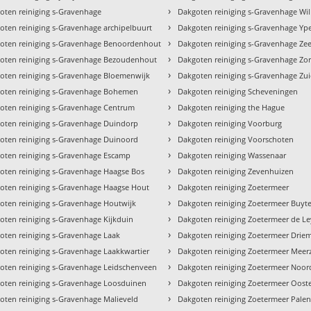
›
oten reiniging s-Gravenhage
Dakgoten reiniging s-Gravenhage Wi
›
oten reiniging s-Gravenhage archipelbuurt
Dakgoten reiniging s-Gravenhage Yp
›
oten reiniging s-Gravenhage Benoordenhout
Dakgoten reiniging s-Gravenhage Ze
›
oten reiniging s-Gravenhage Bezoudenhout
Dakgoten reiniging s-Gravenhage Zor
›
oten reiniging s-Gravenhage Bloemenwijk
Dakgoten reiniging s-Gravenhage Zu
›
oten reiniging s-Gravenhage Bohemen
Dakgoten reiniging Scheveningen
›
oten reiniging s-Gravenhage Centrum
Dakgoten reiniging the Hague
›
oten reiniging s-Gravenhage Duindorp
Dakgoten reiniging Voorburg
›
oten reiniging s-Gravenhage Duinoord
Dakgoten reiniging Voorschoten
›
oten reiniging s-Gravenhage Escamp
Dakgoten reiniging Wassenaar
›
oten reiniging s-Gravenhage Haagse Bos
Dakgoten reiniging Zevenhuizen
›
oten reiniging s-Gravenhage Haagse Hout
Dakgoten reiniging Zoetermeer
›
oten reiniging s-Gravenhage Houtwijk
Dakgoten reiniging Zoetermeer Buy
›
oten reiniging s-Gravenhage Kijkduin
Dakgoten reiniging Zoetermeer de L
›
oten reiniging s-Gravenhage Laak
Dakgoten reiniging Zoetermeer Drie
›
oten reiniging s-Gravenhage Laakkwartier
Dakgoten reiniging Zoetermeer Meerz
›
oten reiniging s-Gravenhage Leidschenveen
Dakgoten reiniging Zoetermeer Noo
›
oten reiniging s-Gravenhage Loosduinen
Dakgoten reiniging Zoetermeer Oos
›
oten reiniging s-Gravenhage Malieveld
Dakgoten reiniging Zoetermeer Palen