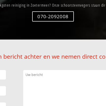
kgoten reiniging in Zoetermeer? Onze schoorsteenvegers staan dire
070-2092008
n bericht achter en we nemen direct co