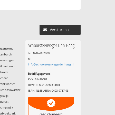
Versturen »
Schoorsteenveger Den Haag
orgenstond
Tel: 070-2092008
ckenburgh
M:
heveningen
info@schoorsteenvegerdenhaag.nl
ildersbuurt
gbroek
Bedrijfsgegevens
ortlaan
KVK: 81420382
tenkwartier
BTW: NL8620.828.33.B01
lkenboskwartier
IBAN: NL65 ABNA 0493 9717 93
gelwijk
ederust
uchtenwijk
stbroekpark