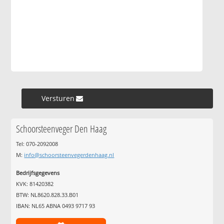
Versturen »
Schoorsteenveger Den Haag
Tel: 070-2092008
M:
info@schoorsteenvegerdenhaag.nl
Bedrijfsgegevens
KVK: 81420382
BTW: NL8620.828.33.B01
IBAN: NL65 ABNA 0493 9717 93