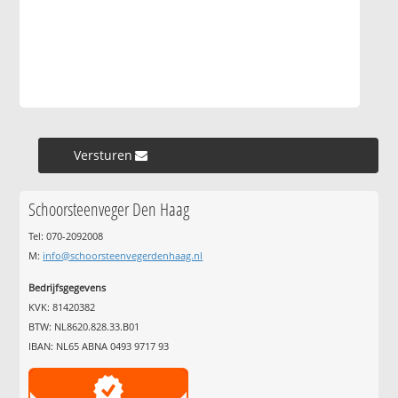
Versturen »
Schoorsteenveger Den Haag
Tel: 070-2092008
M:
info@schoorsteenvegerdenhaag.nl
Bedrijfsgegevens
KVK: 81420382
BTW: NL8620.828.33.B01
IBAN: NL65 ABNA 0493 9717 93