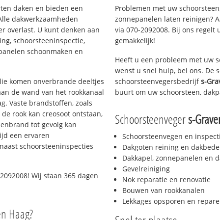
orten daken en bieden een
Problemen met uw schoorsteen,
 Alle dakwerkzaamheden
zonnepanelen laten reinigen? A
er overlast. U kunt denken aan
via 070-2092008. Bij ons regelt 
ing, schoorsteeninspectie,
gemakkelijk!
nepanelen schoonmaken en
Heeft u een probleem met uw s
wenst u snel hulp, bel ons. De
 olie komen onverbrande deeltjes
schoorsteenvegersbedrijf
s-Gra
 aan de wand van het rookkanaal
buurt om uw schoorsteen, dakp
g. Vaste brandstoffen, zoals
t de rook kan creosoot ontstaan,
Schoorsteenveger
s-Grav
enbrand tot gevolg kan
ijd een ervaren
Schoorsteenvegen en inspect
naast schoorsteeninspecties
Dakgoten reining en dakbede
Dakkapel, zonnepanelen en d
Gevelreiniging
-2092008! Wij staan 365 dagen
Nok reparatie en renovatie
Bouwen van rookkanalen
Lekkages opsporen en repare
en Haag?