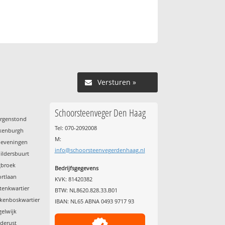
Versturen »
Schoorsteenveger Den Haag
orgenstond
Tel: 070-2092008
ckenburgh
M:
heveningen
info@schoorsteenvegerdenhaag.nl
ildersbuurt
gbroek
Bedrijfsgegevens
ortlaan
KVK: 81420382
tenkwartier
BTW: NL8620.828.33.B01
lkenboskwartier
IBAN: NL65 ABNA 0493 9717 93
gelwijk
ederust