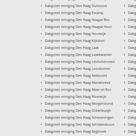
›
›
Dakgoten reiniging Den Haag Duinoord
Dakg
›
›
Dakgoten reiniging Den Haag Escamp
Dakg
›
›
Dakgoten reiniging Den Haag Haagse Bos
Dakg
›
›
Dakgoten reiniging Den Haag Haagse Hout
Dakg
›
›
Dakgoten reiniging Den Haag Houtwijk
Dakg
›
›
Dakgoten reiniging Den Haag Kijkduin
Dakg
›
›
Dakgoten reiniging Den Haag Laak
Dakg
›
›
Dakgoten reiniging Den Haag Laakkwartier
Dakg
›
›
Dakgoten reiniging Den Haag Leidschenveen
Dakg
›
›
Dakgoten reiniging Den Haag Loosduinen
Dakg
›
›
Dakgoten reiniging Den Haag Malieveld
Dakg
›
›
Dakgoten reiniging Den Haag Mariahoeve
Dakg
›
›
Dakgoten reiniging Den Haag Meer en Bos
Dakg
›
›
Dakgoten reiniging Den Haag Moerwijk
Dakg
›
›
Dakgoten reiniging Den Haag Morgenstond
Dakg
›
›
Dakgoten reiniging Den Haag Ockenburgh
Dakg
›
›
Dakgoten reiniging Den Haag Scheveningen
Dakg
›
›
Dakgoten reiniging Den Haag Schildersbuurt
Dakg
›
›
Dakgoten reiniging Den Haag Segbroek
Dakg