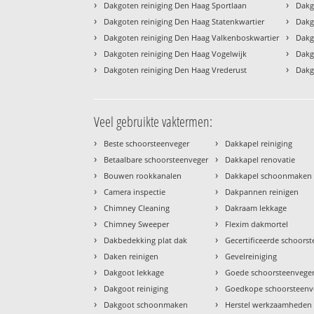
›
›
Dakgoten reiniging Den Haag Sportlaan
Dakg
›
›
Dakgoten reiniging Den Haag Statenkwartier
Dakg
›
›
Dakgoten reiniging Den Haag Valkenboskwartier
Dakg
›
›
Dakgoten reiniging Den Haag Vogelwijk
Dakg
›
›
Dakgoten reiniging Den Haag Vrederust
Dakg
Veel gebruikte vaktermen:
›
›
Beste schoorsteenveger
Dakkapel reiniging
›
›
Betaalbare schoorsteenveger
Dakkapel renovatie
›
›
Bouwen rookkanalen
Dakkapel schoonmaken
›
›
Camera inspectie
Dakpannen reinigen
›
›
Chimney Cleaning
Dakraam lekkage
›
›
Chimney Sweeper
Flexim dakmortel
›
›
Dakbedekking plat dak
Gecertificeerde schoors
›
›
Daken reinigen
Gevelreiniging
›
›
Dakgoot lekkage
Goede schoorsteenvege
›
›
Dakgoot reiniging
Goedkope schoorsteenv
›
›
Dakgoot schoonmaken
Herstel werkzaamheden