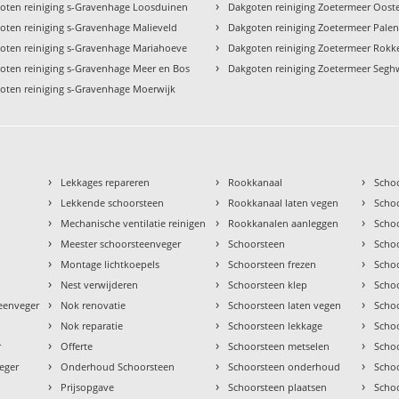
›
oten reiniging s-Gravenhage Loosduinen
Dakgoten reiniging Zoetermeer Oos
›
oten reiniging s-Gravenhage Malieveld
Dakgoten reiniging Zoetermeer Palen
›
oten reiniging s-Gravenhage Mariahoeve
Dakgoten reiniging Zoetermeer Rok
›
oten reiniging s-Gravenhage Meer en Bos
Dakgoten reiniging Zoetermeer Segh
oten reiniging s-Gravenhage Moerwijk
›
›
›
Lekkages repareren
Rookkanaal
Scho
›
›
›
Lekkende schoorsteen
Rookkanaal laten vegen
Scho
›
›
›
Mechanische ventilatie reinigen
Rookkanalen aanleggen
Scho
›
›
›
Meester schoorsteenveger
Schoorsteen
Scho
›
›
›
Montage lichtkoepels
Schoorsteen frezen
Scho
›
›
›
Nest verwijderen
Schoorsteen klep
Scho
›
›
›
teenveger
Nok renovatie
Schoorsteen laten vegen
Scho
›
›
›
Nok reparatie
Schoorsteen lekkage
Scho
›
›
›
r
Offerte
Schoorsteen metselen
Scho
›
›
›
eger
Onderhoud Schoorsteen
Schoorsteen onderhoud
Scho
›
›
›
Prijsopgave
Schoorsteen plaatsen
Scho