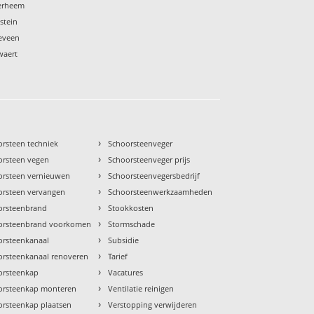
terheem
stein
keveen
waert
›
orsteen techniek
Schoorsteenveger
›
orsteen vegen
Schoorsteenveger prijs
›
orsteen vernieuwen
Schoorsteenvegersbedrijf
›
orsteen vervangen
Schoorsteenwerkzaamheden
›
orsteenbrand
Stookkosten
›
orsteenbrand voorkomen
Stormschade
›
orsteenkanaal
Subsidie
›
orsteenkanaal renoveren
Tarief
›
orsteenkap
Vacatures
›
orsteenkap monteren
Ventilatie reinigen
›
orsteenkap plaatsen
Verstopping verwijderen