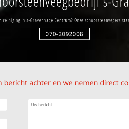
oorsteenveegbedrijf s-G
 reiniging in s-Gravenhage Centrum? Onze schoorsteenvegers staa
070-2092008
n bericht achter en we nemen direct co