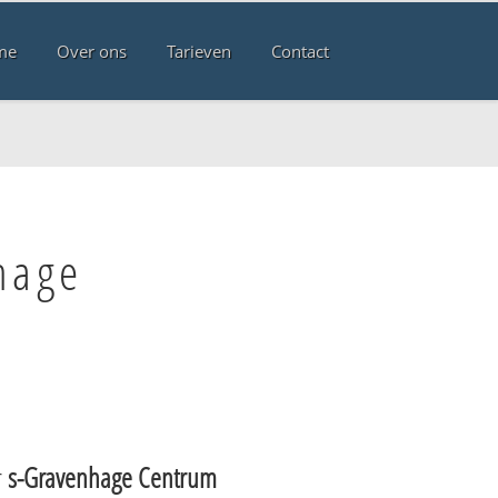
me
Over ons
Tarieven
Contact
hage
r
s-Gravenhage Centrum