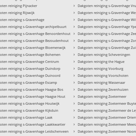
›
oten reiniging Pijnacker
Dakgoten reiniging s-Gravenhage Vr
›
oten reiniging Rijswijk
Dakgoten reiniging s-Gravenhage We
›
oten reiniging s-Gravenhage
Dakgoten reiniging s-Gravenhage Wi
›
oten reiniging s-Gravenhage archipelbuurt
Dakgoten reiniging s-Gravenhage Yp
›
oten reiniging s-Gravenhage Benoordenhout
Dakgoten reiniging s-Gravenhage Ze
›
oten reiniging s-Gravenhage Bezoudenhout
Dakgoten reiniging s-Gravenhage Zor
›
oten reiniging s-Gravenhage Bloemenwijk
Dakgoten reiniging s-Gravenhage Zu
›
oten reiniging s-Gravenhage Bohemen
Dakgoten reiniging Scheveningen
›
oten reiniging s-Gravenhage Centrum
Dakgoten reiniging the Hague
›
oten reiniging s-Gravenhage Duindorp
Dakgoten reiniging Voorburg
›
oten reiniging s-Gravenhage Duinoord
Dakgoten reiniging Voorschoten
›
oten reiniging s-Gravenhage Escamp
Dakgoten reiniging Wassenaar
›
oten reiniging s-Gravenhage Haagse Bos
Dakgoten reiniging Zevenhuizen
›
oten reiniging s-Gravenhage Haagse Hout
Dakgoten reiniging Zoetermeer
›
oten reiniging s-Gravenhage Houtwijk
Dakgoten reiniging Zoetermeer Buy
›
oten reiniging s-Gravenhage Kijkduin
Dakgoten reiniging Zoetermeer de L
›
oten reiniging s-Gravenhage Laak
Dakgoten reiniging Zoetermeer Drie
›
oten reiniging s-Gravenhage Laakkwartier
Dakgoten reiniging Zoetermeer Meerz
›
oten reiniging s-Gravenhage Leidschenveen
Dakgoten reiniging Zoetermeer Noo