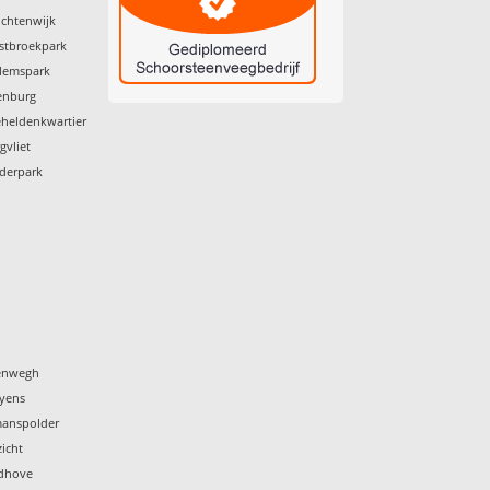
uchtenwijk
stbroekpark
llemspark
enburg
eheldenkwartier
gvliet
iderpark
tenwegh
eyens
manspolder
icht
rdhove