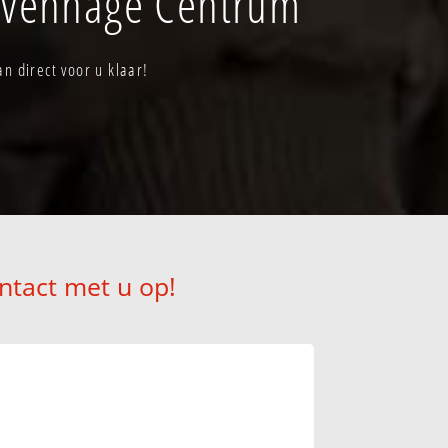
ravenhage Centrum
n direct voor u klaar!
ntact met u op!