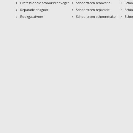
›
›
›
Professionele schoorsteenveger
Schoorsteen renovatie
Scho
›
›
›
Reparatie dakgoot
Schoorsteen reparatie
Schoo
›
›
›
Rookgasafvoer
Schoorsteen schoonmaken
Scho