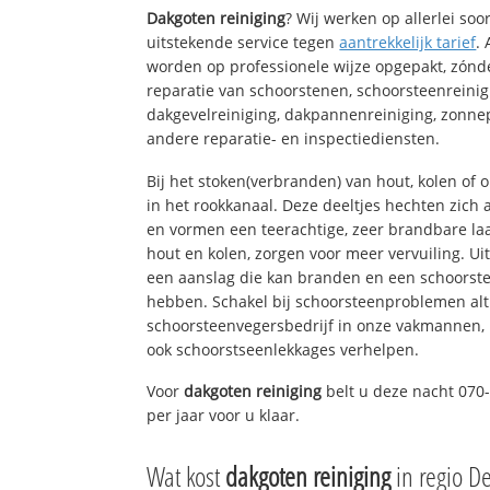
Dakgoten reiniging
? Wij werken op allerlei so
uitstekende service tegen
aantrekkelijk tarief
.
worden op professionele wijze opgepakt, zónd
reparatie van schoorstenen, schoorsteenreinig
dakgevelreiniging, dakpannenreiniging, zon
andere reparatie- en inspectiediensten.
Bij het stoken(verbranden) van hout, kolen of
in het rookkanaal. Deze deeltjes hechten zich
en vormen een teerachtige, zeer brandbare laa
hout en kolen, zorgen voor meer vervuiling. Ui
een aanslag die kan branden en een schoorste
hebben. Schakel bij schoorsteenproblemen alt
schoorsteenvegersbedrijf in onze vakmannen, 
ook schoorstseenlekkages verhelpen.
Voor
dakgoten reiniging
belt u deze nacht 070
per jaar voor u klaar.
Wat kost
dakgoten reiniging
in regio D