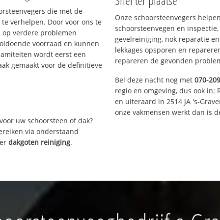
Snel ter plaatse
oorsteenvegers die met de
Onze schoorsteenvegers helpen 
te verhelpen. Door voor ons te
schoorsteenvegen en inspectie,
s op verdere problemen
gevelreiniging, nok reparatie e
voldoende voorraad en kunnen
lekkages opsporen en repareren.
lamiteiten wordt eerst een
repareren de gevonden problem
aak gemaakt voor de definitieve
Bel deze nacht nog met
070-20
regio en omgeving, dus ook in: 
en uiteraard in 2514 JA 's-Grav
onze vakmensen werkt dan is de
voor uw schoorsteen of dak?
bereiken via onderstaand
ver
dakgoten reiniging
.