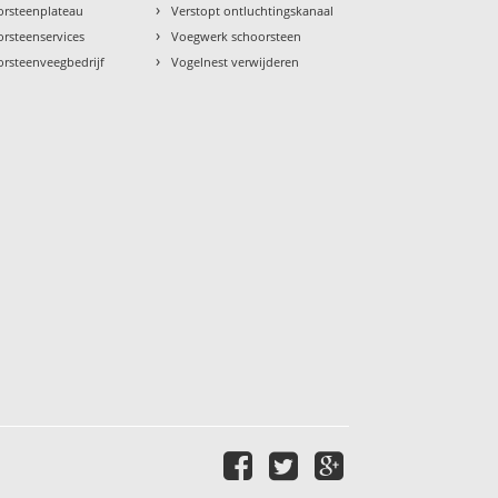
›
orsteenplateau
Verstopt ontluchtingskanaal
›
rsteenservices
Voegwerk schoorsteen
›
orsteenveegbedrijf
Vogelnest verwijderen