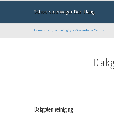
Schoorsteenveger Den Haag
Home
›
Dakgoten reiniging s-Gravenhage Centrum
Dakg
Dakgoten reiniging