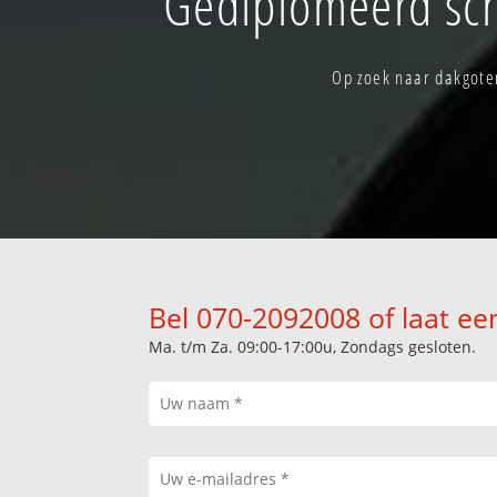
Gediplomeerd sch
Op zoek naar dakgoten
Bel 070-2092008 of laat ee
Ma. t/m Za. 09:00-17:00u, Zondags gesloten.