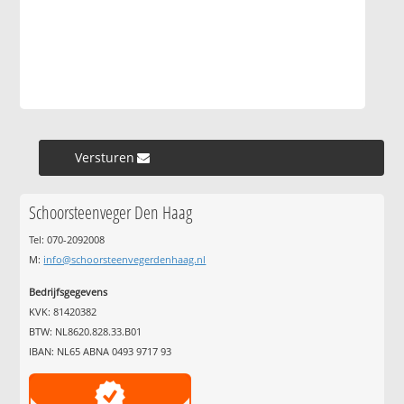
Versturen »
Schoorsteenveger Den Haag
Tel: 070-2092008
M:
info@schoorsteenvegerdenhaag.nl
Bedrijfsgegevens
KVK: 81420382
BTW: NL8620.828.33.B01
IBAN: NL65 ABNA 0493 9717 93