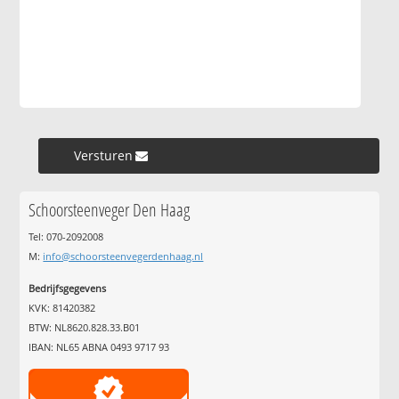
Versturen »
Schoorsteenveger Den Haag
Tel: 070-2092008
M:
info@schoorsteenvegerdenhaag.nl
Bedrijfsgegevens
KVK: 81420382
BTW: NL8620.828.33.B01
IBAN: NL65 ABNA 0493 9717 93