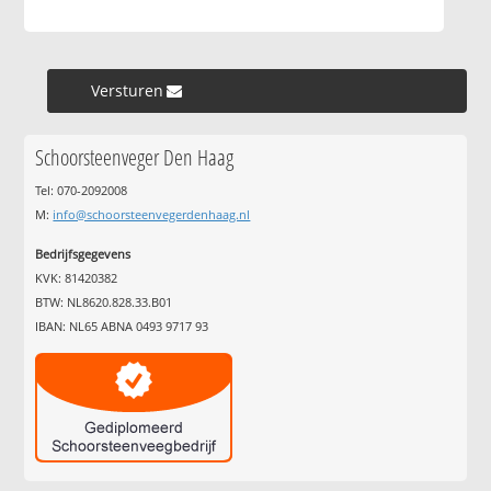
Versturen »
Schoorsteenveger Den Haag
Tel: 070-2092008
M:
info@schoorsteenvegerdenhaag.nl
Bedrijfsgegevens
KVK: 81420382
BTW: NL8620.828.33.B01
IBAN: NL65 ABNA 0493 9717 93