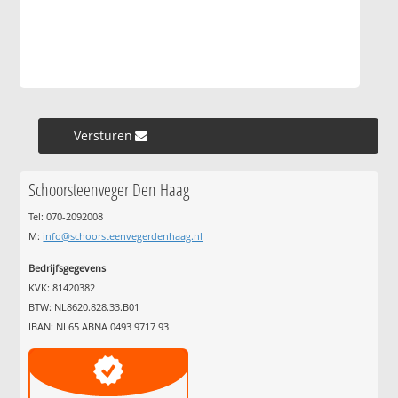
Versturen »
Schoorsteenveger Den Haag
Tel: 070-2092008
M:
info@schoorsteenvegerdenhaag.nl
Bedrijfsgegevens
KVK: 81420382
BTW: NL8620.828.33.B01
IBAN: NL65 ABNA 0493 9717 93