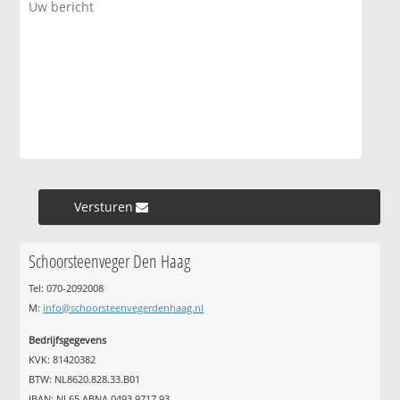
Versturen »
Schoorsteenveger Den Haag
Tel: 070-2092008
M:
info@schoorsteenvegerdenhaag.nl
Bedrijfsgegevens
KVK: 81420382
BTW: NL8620.828.33.B01
IBAN: NL65 ABNA 0493 9717 93