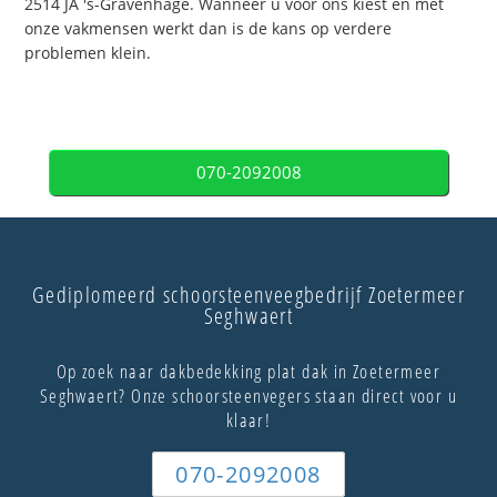
2514 JA 's-Gravenhage. Wanneer u voor ons kiest en met
onze vakmensen werkt dan is de kans op verdere
problemen klein.
070-2092008
Gediplomeerd schoorsteenveegbedrijf Zoetermeer
Seghwaert
Op zoek naar dakbedekking plat dak in Zoetermeer
Seghwaert? Onze schoorsteenvegers staan direct voor u
klaar!
070-2092008