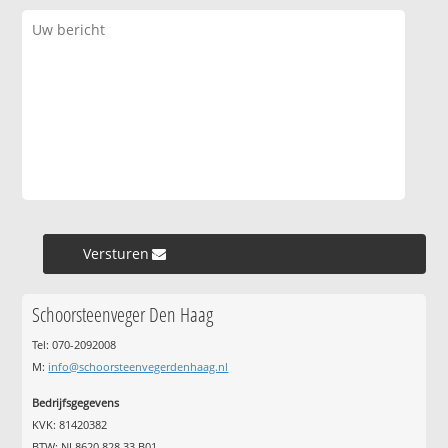
Versturen »
Schoorsteenveger Den Haag
Tel: 070-2092008
M:
info@schoorsteenvegerdenhaag.nl
Bedrijfsgegevens
KVK: 81420382
BTW: NL8620.828.33.B01