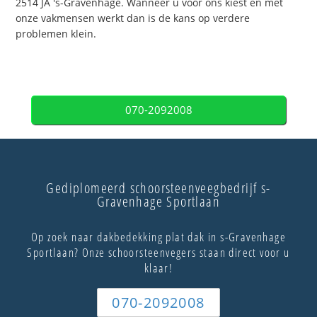
2514 JA 's-Gravenhage. Wanneer u voor ons kiest en met
onze vakmensen werkt dan is de kans op verdere
problemen klein.
070-2092008
Gediplomeerd schoorsteenveegbedrijf s-
Gravenhage Sportlaan
Op zoek naar dakbedekking plat dak in s-Gravenhage
Sportlaan? Onze schoorsteenvegers staan direct voor u
klaar!
070-2092008