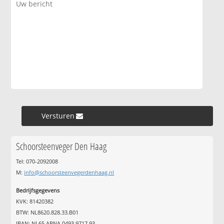
Versturen »
Schoorsteenveger Den Haag
Tel: 070-2092008
M:
info@schoorsteenvegerdenhaag.nl
Bedrijfsgegevens
KVK: 81420382
BTW: NL8620.828.33.B01
IBAN: NL65 ABNA 0493 9717 93