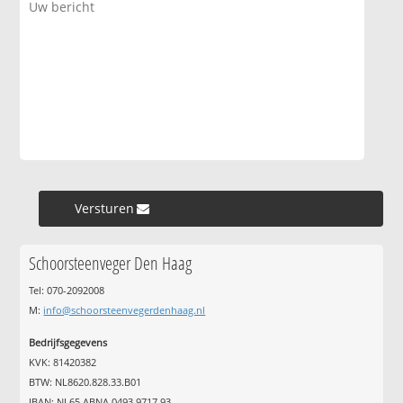
Versturen »
Schoorsteenveger Den Haag
Tel: 070-2092008
M:
info@schoorsteenvegerdenhaag.nl
Bedrijfsgegevens
KVK: 81420382
BTW: NL8620.828.33.B01
IBAN: NL65 ABNA 0493 9717 93