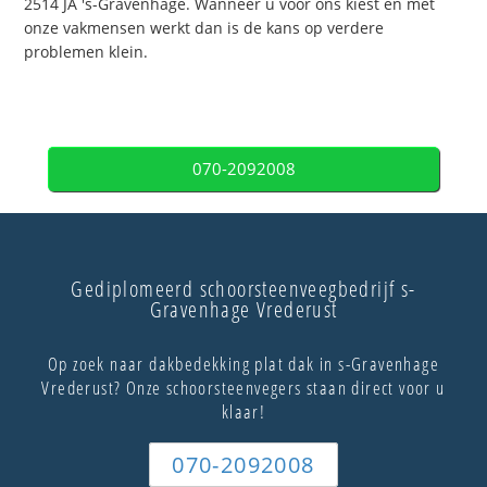
2514 JA 's-Gravenhage. Wanneer u voor ons kiest en met
onze vakmensen werkt dan is de kans op verdere
problemen klein.
070-2092008
Gediplomeerd schoorsteenveegbedrijf s-
Gravenhage Vrederust
Op zoek naar dakbedekking plat dak in s-Gravenhage
Vrederust? Onze schoorsteenvegers staan direct voor u
klaar!
070-2092008