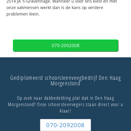
2514 JA 's-Gravenhage. Wanneer u voor ons kiest en met
onze vakmensen werkt dan is de kans op verdere
problemen klein.
070-2092008
Gediplomeerd schoorsteenveegbedrijf Den Haag
Morgenstond
Op zoek naar dakbedekking plat dak in Den Haag
Morgenstond? Onze schoorsteenvegers staan direct voor u
klaar!
070-2092008