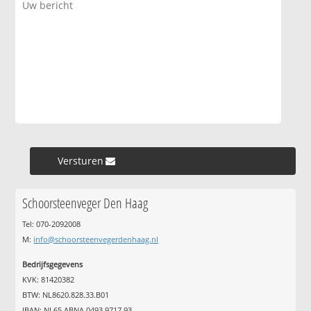
Versturen »
Schoorsteenveger Den Haag
Tel: 070-2092008
M:
info@schoorsteenvegerdenhaag.nl
Bedrijfsgegevens
KVK: 81420382
BTW: NL8620.828.33.B01
IBAN: NL65 ABNA 0493 9717 93