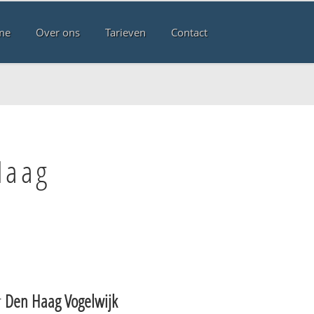
me
Over ons
Tarieven
Contact
Haag
r
Den Haag Vogelwijk