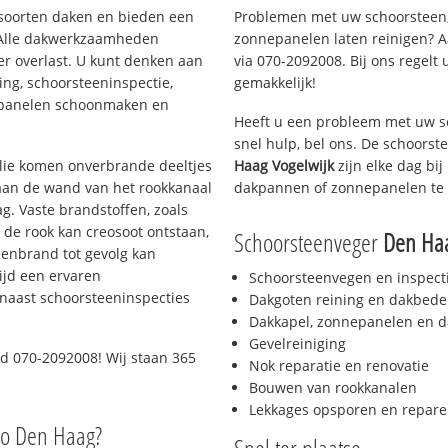
i soorten daken en bieden een
Problemen met uw schoorsteen,
 Alle dakwerkzaamheden
zonnepanelen laten reinigen? A
er overlast. U kunt denken aan
via 070-2092008. Bij ons regelt 
ing, schoorsteeninspectie,
gemakkelijk!
nepanelen schoonmaken en
Heeft u een probleem met uw s
snel hulp, bel ons. De schoors
 olie komen onverbrande deeltjes
Haag Vogelwijk
zijn elke dag bi
 aan de wand van het rookkanaal
dakpannen of zonnepanelen te 
g. Vaste brandstoffen, zoals
t de rook kan creosoot ontstaan,
Schoorsteenveger
Den Haa
enbrand tot gevolg kan
ijd een ervaren
Schoorsteenvegen en inspect
naast schoorsteeninspecties
Dakgoten reining en dakbede
Dakkapel, zonnepanelen en d
Gevelreiniging
d 070-2092008! Wij staan 365
Nok reparatie en renovatie
Bouwen van rookkanalen
Lekkages opsporen en repare
io Den Haag?