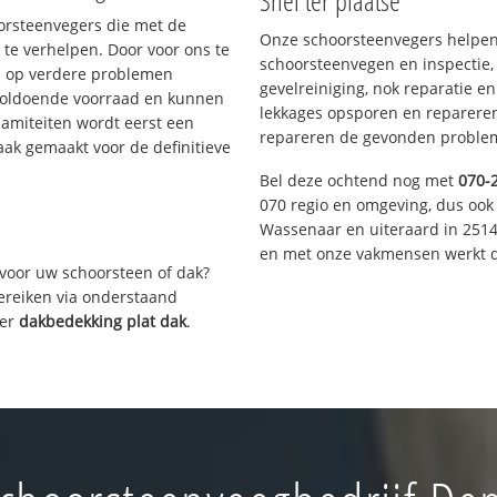
Snel ter plaatse
oorsteenvegers die met de
Onze schoorsteenvegers helpen 
te verhelpen. Door voor ons te
schoorsteenvegen en inspectie,
s op verdere problemen
gevelreiniging, nok reparatie e
voldoende voorraad en kunnen
lekkages opsporen en repareren.
lamiteiten wordt eerst een
repareren de gevonden problem
aak gemaakt voor de definitieve
Bel deze ochtend nog met
070-
070 regio en omgeving, dus ook 
Wassenaar en uiteraard in 2514
en met onze vakmensen werkt d
voor uw schoorsteen of dak?
bereiken via onderstaand
ver
dakbedekking plat dak
.