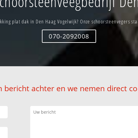
choorsteenveegbedrijf Den
king plat dak in Den Haag Vogelwijk? Onze schoorsteenvegers staa
070-2092008
n bericht achter en we nemen direct co