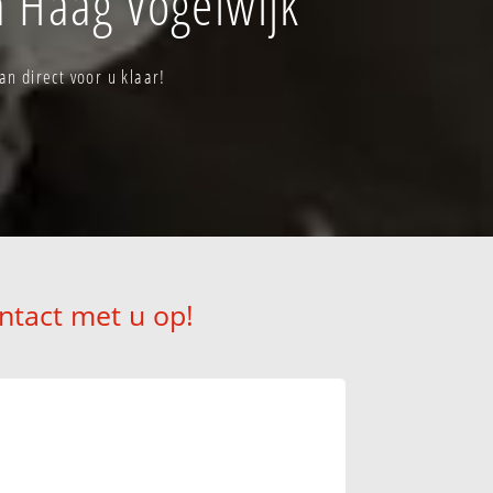
 Haag Vogelwijk
n direct voor u klaar!
ntact met u op!