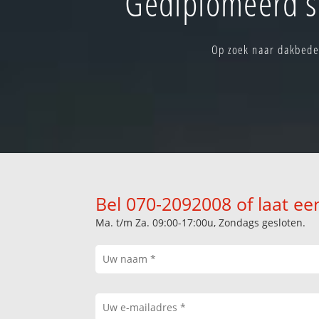
Gediplomeerd s
Op zoek naar dakbedek
Bel 070-2092008 of laat ee
Ma. t/m Za. 09:00-17:00u, Zondags gesloten.