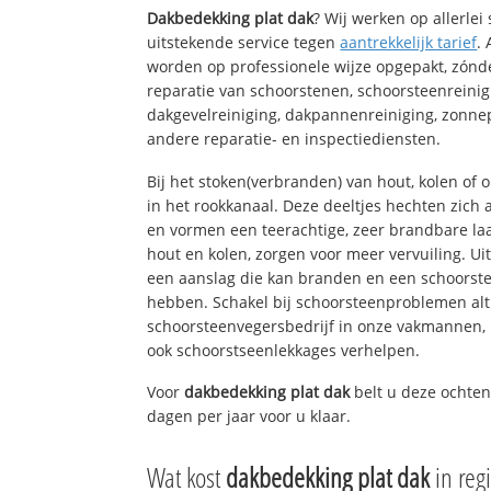
Dakbedekking plat dak
? Wij werken op allerle
uitstekende service tegen
aantrekkelijk tarief
.
worden op professionele wijze opgepakt, zónd
reparatie van schoorstenen, schoorsteenreinig
dakgevelreiniging, dakpannenreiniging, zon
andere reparatie- en inspectiediensten.
Bij het stoken(verbranden) van hout, kolen of
in het rookkanaal. Deze deeltjes hechten zich
en vormen een teerachtige, zeer brandbare laa
hout en kolen, zorgen voor meer vervuiling. Ui
een aanslag die kan branden en een schoorste
hebben. Schakel bij schoorsteenproblemen alt
schoorsteenvegersbedrijf in onze vakmannen, 
ook schoorstseenlekkages verhelpen.
Voor
dakbedekking plat dak
belt u deze ochten
dagen per jaar voor u klaar.
Wat kost
dakbedekking plat dak
in reg