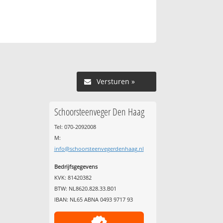
Versturen »
Schoorsteenveger Den Haag
Tel: 070-2092008
M:
info@schoorsteenvegerdenhaag.nl
Bedrijfsgegevens
KVK: 81420382
BTW: NL8620.828.33.B01
IBAN: NL65 ABNA 0493 9717 93