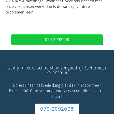
2514 JA 's-Gravenhage. Wanneer u voor ons kiest en met
onze vakmensen werkt dan is de kans op verdere
problemen klein.
070-2092008
Gediplomeerd schoorsteenveegbedrijf Zoetermeer
Palenstein
Op zoek naar dakbedekking plat dak in Zoetermeer
Palenstein? Onze schoorsteenvegers staan direct voor u
klaar!
070-2092008