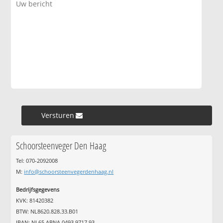
Versturen »
Schoorsteenveger Den Haag
Tel: 070-2092008
M:
info@schoorsteenvegerdenhaag.nl
Bedrijfsgegevens
KVK: 81420382
BTW: NL8620.828.33.B01
IBAN: NL65 ABNA 0493 9717 93