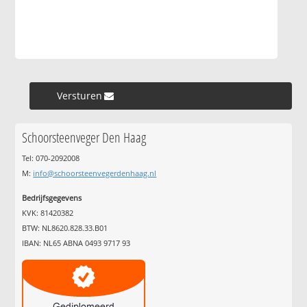
Versturen »
Schoorsteenveger Den Haag
Tel: 070-2092008
M:
info@schoorsteenvegerdenhaag.nl
Bedrijfsgegevens
KVK: 81420382
BTW: NL8620.828.33.B01
IBAN: NL65 ABNA 0493 9717 93