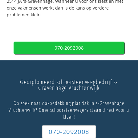
2514 JA 's-Gravenhage. Wanneer u voor ons kiest en met
onze vakmensen werkt dan is de kans op verdere
problemen klein.
070-2092008
Gediplomeerd schoorsteenveegbedrijf s-
Gravenhage Vruchtenwijk
Op zoek naar dakbedekking plat dak in s-Gravenhage
Vruchtenwijk? Onze schoorsteenvegers staan direct voor u
klaar!
070-2092008