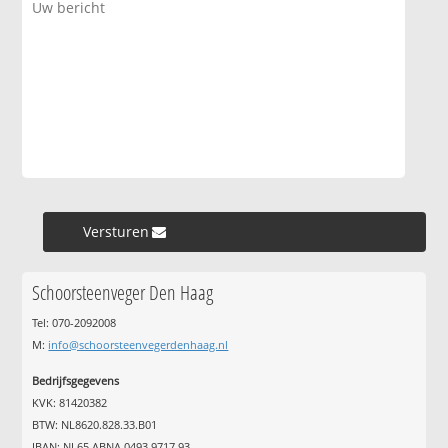
Versturen »
Schoorsteenveger Den Haag
Tel: 070-2092008
M:
info@schoorsteenvegerdenhaag.nl
Bedrijfsgegevens
KVK: 81420382
BTW: NL8620.828.33.B01
IBAN: NL65 ABNA 0493 9717 93