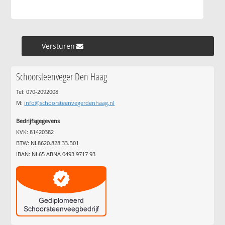
Versturen »
Schoorsteenveger Den Haag
Tel: 070-2092008
M:
info@schoorsteenvegerdenhaag.nl
Bedrijfsgegevens
KVK: 81420382
BTW: NL8620.828.33.B01
IBAN: NL65 ABNA 0493 9717 93