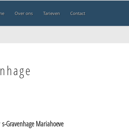
me
Over ons
Tarieven
Contact
enhage
r
s-Gravenhage Mariahoeve