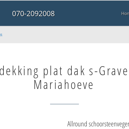
070-2092008
Ho
ve
dekking plat dak s-Grav
Mariahoeve
Allround schoorsteenvege