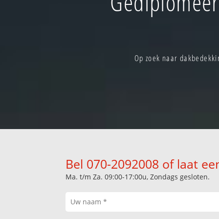
Gediplomeer
Op zoek naar dakbedekkin
Bel 070-2092008 of laat ee
Ma. t/m Za. 09:00-17:00u, Zondags gesloten.