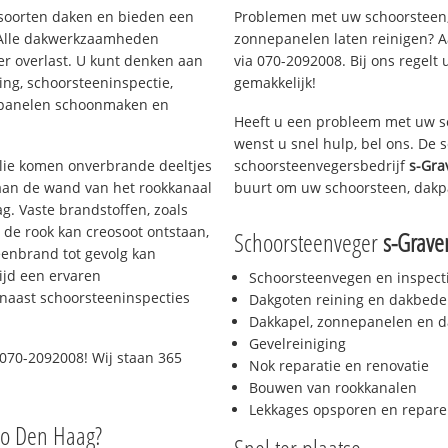
i soorten daken en bieden een
Problemen met uw schoorsteen,
 Alle dakwerkzaamheden
zonnepanelen laten reinigen? A
er overlast. U kunt denken aan
via 070-2092008. Bij ons regelt 
ing, schoorsteeninspectie,
gemakkelijk!
nepanelen schoonmaken en
Heeft u een probleem met uw s
wenst u snel hulp, bel ons. De
 olie komen onverbrande deeltjes
schoorsteenvegersbedrijf
s-Gra
 aan de wand van het rookkanaal
buurt om uw schoorsteen, dakp
g. Vaste brandstoffen, zoals
t de rook kan creosoot ontstaan,
Schoorsteenveger
s-Grav
enbrand tot gevolg kan
ijd een ervaren
Schoorsteenvegen en inspect
naast schoorsteeninspecties
Dakgoten reining en dakbede
Dakkapel, zonnepanelen en d
Gevelreiniging
070-2092008! Wij staan 365
Nok reparatie en renovatie
Bouwen van rookkanalen
Lekkages opsporen en repare
io Den Haag?