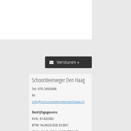
Versturen »
Schoorsteenveger Den Haag
Tel: 070-2092008
M:
info@schoorsteenvegerdenhaag.nl
Bedrijfsgegevens
KVK: 81420382
BTW: NL8620.828.33.B01