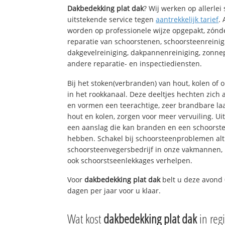
Dakbedekking plat dak
? Wij werken op allerle
uitstekende service tegen
aantrekkelijk tarief
.
worden op professionele wijze opgepakt, zónd
reparatie van schoorstenen, schoorsteenreinig
dakgevelreiniging, dakpannenreiniging, zon
andere reparatie- en inspectiediensten.
Bij het stoken(verbranden) van hout, kolen of
in het rookkanaal. Deze deeltjes hechten zich
en vormen een teerachtige, zeer brandbare laa
hout en kolen, zorgen voor meer vervuiling. Ui
een aanslag die kan branden en een schoorste
hebben. Schakel bij schoorsteenproblemen alt
schoorsteenvegersbedrijf in onze vakmannen, 
ook schoorstseenlekkages verhelpen.
Voor
dakbedekking plat dak
belt u deze avond 
dagen per jaar voor u klaar.
Wat kost
dakbedekking plat dak
in reg