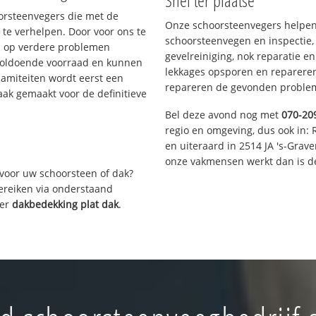
Snel ter plaatse
oorsteenvegers die met de
Onze schoorsteenvegers helpen 
te verhelpen. Door voor ons te
schoorsteenvegen en inspectie,
s op verdere problemen
gevelreiniging, nok reparatie e
voldoende voorraad en kunnen
lekkages opsporen en repareren.
lamiteiten wordt eerst een
repareren de gevonden problem
aak gemaakt voor de definitieve
Bel deze avond nog met
070-20
regio en omgeving, dus ook in: 
en uiteraard in 2514 JA 's-Grav
onze vakmensen werkt dan is de
voor uw schoorsteen of dak?
bereiken via onderstaand
ver
dakbedekking plat dak
.