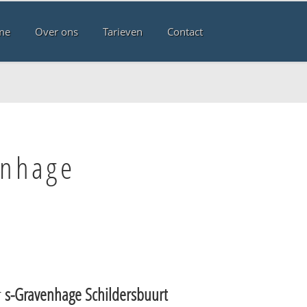
me
Over ons
Tarieven
Contact
enhage
r
s-Gravenhage Schildersbuurt