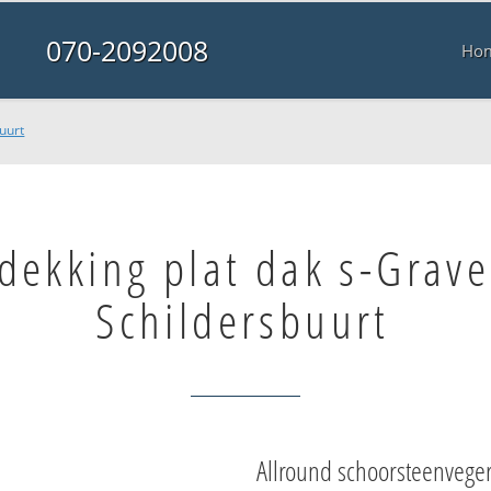
070-2092008
Ho
uurt
dekking plat dak s-Grav
Schildersbuurt
Allround schoorsteenvege