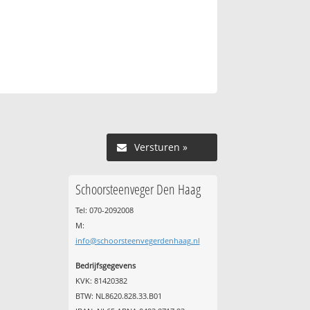
Versturen »
Schoorsteenveger Den Haag
Tel: 070-2092008
M:
info@schoorsteenvegerdenhaag.nl
Bedrijfsgegevens
KVK: 81420382
BTW: NL8620.828.33.B01