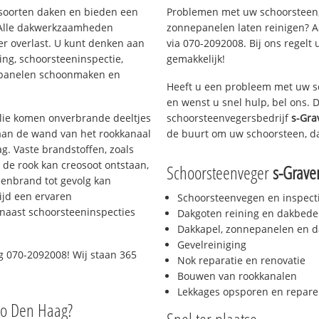
i soorten daken en bieden een
Problemen met uw schoorsteen,
 Alle dakwerkzaamheden
zonnepanelen laten reinigen? A
er overlast. U kunt denken aan
via 070-2092008. Bij ons regelt 
ing, schoorsteeninspectie,
gemakkelijk!
nepanelen schoonmaken en
Heeft u een probleem met uw s
en wenst u snel hulp, bel ons.
 olie komen onverbrande deeltjes
schoorsteenvegersbedrijf
s-Gra
 aan de wand van het rookkanaal
de buurt om uw schoorsteen, d
g. Vaste brandstoffen, zoals
t de rook kan creosoot ontstaan,
Schoorsteenveger
s-Grave
enbrand tot gevolg kan
ijd een ervaren
Schoorsteenvegen en inspect
naast schoorsteeninspecties
Dakgoten reining en dakbede
Dakkapel, zonnepanelen en d
Gevelreiniging
 070-2092008! Wij staan 365
Nok reparatie en renovatie
Bouwen van rookkanalen
Lekkages opsporen en repare
io Den Haag?