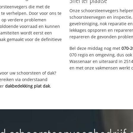
Snel ter plaatse
oorsteenvegers die met de
Onze schoorsteenvegers helpen 
te verhelpen. Door voor ons te
schoorsteenvegen en inspectie,
s op verdere problemen
gevelreiniging, nok reparatie e
voldoende voorraad en kunnen
lekkages opsporen en repareren.
lamiteiten wordt eerst een
repareren de gevonden problem
aak gemaakt voor de definitieve
Bel deze middag nog met
070-2
070 regio en omgeving, dus ook 
Wassenaar en uiteraard in 2514
en met onze vakmensen werkt d
voor uw schoorsteen of dak?
bereiken via onderstaand
ver
dakbedekking plat dak
.