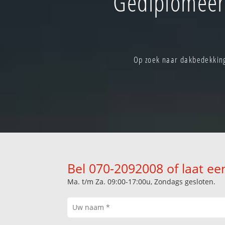
Gediplomeer
Op zoek naar dakbedekking 
Bel 070-2092008 of laat ee
Ma. t/m Za. 09:00-17:00u, Zondags gesloten.