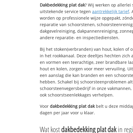
Dakbedekking plat dak
? Wij werken op allerle
uitstekende service tegen
aantrekkelijk tarief
.
worden op professionele wijze opgepakt, zónd
reparatie van schoorstenen, schoorsteenreinig
dakgevelreiniging, dakpannenreiniging, zon
andere reparatie- en inspectiediensten.
Bij het stoken(verbranden) van hout, kolen of
in het rookkanaal. Deze deeltjes hechten zich
en vormen een teerachtige, zeer brandbare laa
hout en kolen, zorgen voor meer vervuiling. Ui
een aanslag die kan branden en een schoorste
hebben. Schakel bij schoorsteenproblemen alt
schoorsteenvegersbedrijf in onze vakmannen, 
ook schoorstseenlekkages verhelpen.
Voor
dakbedekking plat dak
belt u deze middag
dagen per jaar voor u klaar.
Wat kost
dakbedekking plat dak
in reg