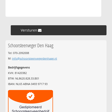
Versturen »
Schoorsteenveger Den Haag
Tel: 070-2092008
M:
info@schoorsteenvegerdenhaag.nl
Bedrijfsgegevens
KVK: 81420382
BTW: NL8620.828.33.B01
IBAN: NL65 ABNA 0493 9717 93