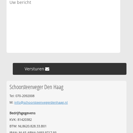
Versturen »
Schoorsteenveger Den Haag
Tel: 070-2092008
M:
info@schoorsteenvegerdenhaag.nl
Bedrijfsgegevens
KVK: 81420382
BTW: NL8620.828.33.B01
IBAN: NL65 ABNA 0493 9717 93