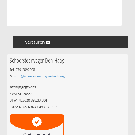
Versturen »
Schoorsteenveger Den Haag
Tel: 070-2092008
M:
info@schoorsteenvegerdenhaag.nl
Bedrijfsgegevens
KVK: 81420382
BTW: NL8620.828.33.B01
IBAN: NL65 ABNA 0493 9717 93