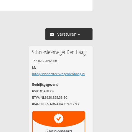
Versturen »
Schoorsteenveger Den Haag
Tel: 070-2092008
M:
info@schoorsteenvegerdenhaag.nl
Bedrijfsgegevens
KVK: 81420382
BTW: NL8620.828.33.B01
IBAN: NL65 ABNA 0493 9717 93