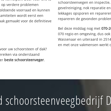
schoorsteenvegen en inspectie,
s op verdere problemen
gevelreiniging, nok reparatie e
voldoende voorraad en kunnen
lekkages opsporen en repareren.
lamiteiten wordt eerst een
repareren de gevonden problem
aak gemaakt voor de definitieve
Bel deze middag nog met
070-2
070 regio en omgeving, dus ook 
Wassenaar en uiteraard in 2514
en met onze vakmensen werkt d
voor uw schoorsteen of dak?
bereiken via onderstaand
ver
beste schoorsteenveger
.
 schoorsteenveegbedrijf 