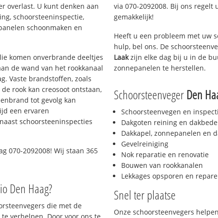
er overlast. U kunt denken aan
via 070-2092008. Bij ons regelt 
ing, schoorsteeninspectie,
gemakkelijk!
nepanelen schoonmaken en
Heeft u een probleem met uw s
hulp, bel ons. De schoorsteenv
 olie komen onverbrande deeltjes
Laak
zijn elke dag bij u in de 
 aan de wand van het rookkanaal
zonnepanelen te herstellen.
g. Vaste brandstoffen, zoals
t de rook kan creosoot ontstaan,
Schoorsteenveger
Den Ha
enbrand tot gevolg kan
ijd een ervaren
Schoorsteenvegen en inspect
naast schoorsteeninspecties
Dakgoten reining en dakbede
Dakkapel, zonnepanelen en d
Gevelreiniging
ag 070-2092008! Wij staan 365
Nok reparatie en renovatie
Bouwen van rookkanalen
Lekkages opsporen en repare
gio Den Haag?
Snel ter plaatse
oorsteenvegers die met de
Onze schoorsteenvegers helpen 
te verhelpen. Door voor ons te