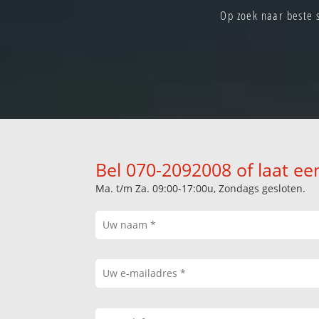
Op zoek naar beste 
Bel 070-2092008 of laat ee
Ma. t/m Za. 09:00-17:00u, Zondags gesloten.