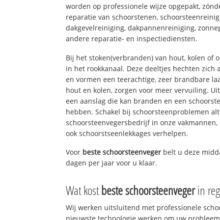
worden op professionele wijze opgepakt, zónd
reparatie van schoorstenen, schoorsteenreinig
dakgevelreiniging, dakpannenreiniging, zon
andere reparatie- en inspectiediensten.
Bij het stoken(verbranden) van hout, kolen of
in het rookkanaal. Deze deeltjes hechten zich
en vormen een teerachtige, zeer brandbare laa
hout en kolen, zorgen voor meer vervuiling. Ui
een aanslag die kan branden en een schoorste
hebben. Schakel bij schoorsteenproblemen alt
schoorsteenvegersbedrijf in onze vakmannen, 
ook schoorstseenlekkages verhelpen.
Voor
beste schoorsteenveger
belt u deze midd
dagen per jaar voor u klaar.
Wat kost
beste schoorsteenveger
in re
Wij werken uitsluitend met professionele sch
nieuwste technologie werken om uw probleem 