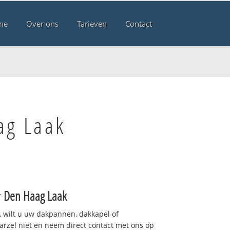
me
Over ons
Tarieven
Contact
ag Laak
r
Den Haag Laak
 wilt u uw dakpannen, dakkapel of
arzel niet en neem direct contact met ons op