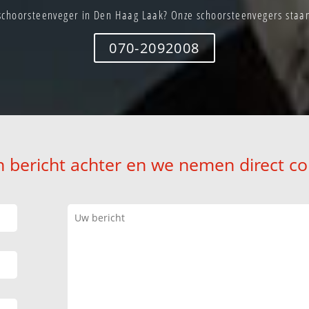
schoorsteenveger in Den Haag Laak? Onze schoorsteenvegers staan 
070-2092008
n bericht achter en we nemen direct co