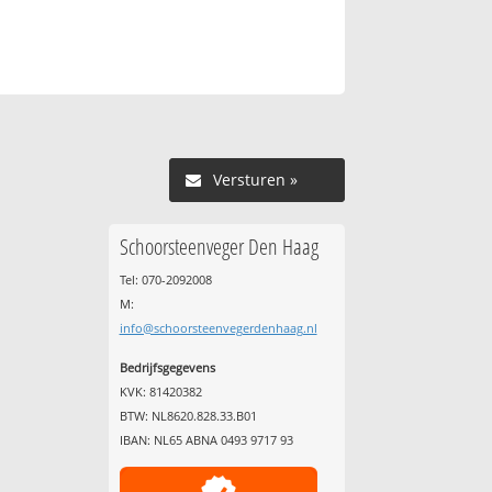
Versturen »
Schoorsteenveger Den Haag
Tel: 070-2092008
M:
info@schoorsteenvegerdenhaag.nl
Bedrijfsgegevens
KVK: 81420382
BTW: NL8620.828.33.B01
IBAN: NL65 ABNA 0493 9717 93