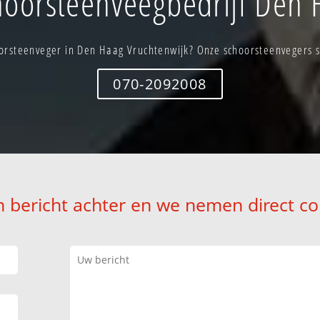
oorsteenveegbedrijf Den 
orsteenveger in Den Haag Vruchtenwijk? Onze schoorsteenvegers st
070-2092008
n bericht achter en we nemen direct co