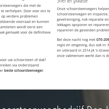
Snel ter plaatse
oorsteenvegers die met de
Onze schoorsteenvegers helpen 
te verhelpen. Door voor ons te
schoorsteenvegen en inspectie,
s op verdere problemen
gevelreiniging, nok reparatie e
voldoende voorraad en kunnen
lekkages opsporen en repareren.
lamiteiten wordt eerst een
repareren de gevonden problem
aak gemaakt voor de definitieve
Bel deze nacht nog met
070-20
regio en omgeving, dus ook in: 
en uiteraard in 2514 JA 's-Grav
onze vakmensen werkt dan is de
voor uw schoorsteen of dak?
bereiken via onderstaand
ver
beste schoorsteenveger
.