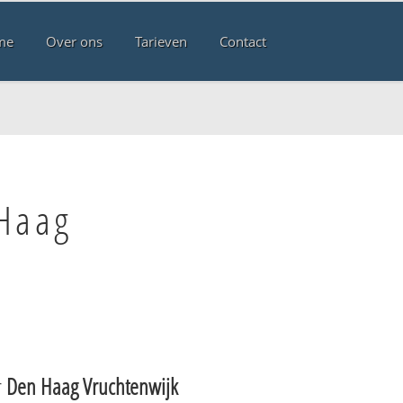
me
Over ons
Tarieven
Contact
 Haag
r
Den Haag Vruchtenwijk