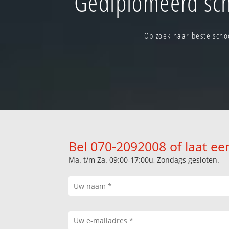
Gediplomeerd sch
Op zoek naar beste scho
Bel 070-2092008 of laat ee
Ma. t/m Za. 09:00-17:00u, Zondags gesloten.