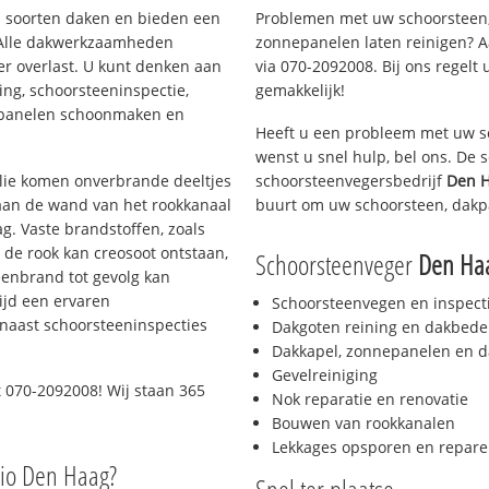
ei soorten daken en bieden een
Problemen met uw schoorsteen,
 Alle dakwerkzaamheden
zonnepanelen laten reinigen? A
er overlast. U kunt denken aan
via 070-2092008. Bij ons regelt 
ing, schoorsteeninspectie,
gemakkelijk!
nepanelen schoonmaken en
Heeft u een probleem met uw s
wenst u snel hulp, bel ons. De
 olie komen onverbrande deeltjes
schoorsteenvegersbedrijf
Den H
 aan de wand van het rookkanaal
buurt om uw schoorsteen, dakp
g. Vaste brandstoffen, zoals
t de rook kan creosoot ontstaan,
Schoorsteenveger
Den Haa
enbrand tot gevolg kan
ijd een ervaren
Schoorsteenvegen en inspect
naast schoorsteeninspecties
Dakgoten reining en dakbede
Dakkapel, zonnepanelen en d
Gevelreiniging
 070-2092008! Wij staan 365
Nok reparatie en renovatie
Bouwen van rookkanalen
Lekkages opsporen en repare
gio Den Haag?