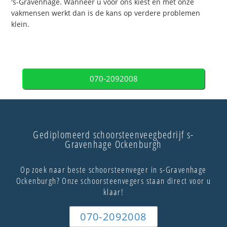
's-Gravenhage. Wanneer u voor ons kiest en met onze
vakmensen werkt dan is de kans op verdere problemen
klein.
070-2092008
Gediplomeerd schoorsteenveegbedrijf s-
Gravenhage Ockenburgh
Op zoek naar beste schoorsteenveger in s-Gravenhage
Ockenburgh? Onze schoorsteenvegers staan direct voor u
klaar!
070-2092008