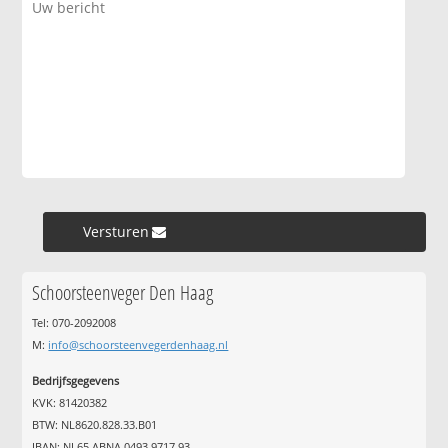
Versturen »
Schoorsteenveger Den Haag
Tel: 070-2092008
M:
info@schoorsteenvegerdenhaag.nl
Bedrijfsgegevens
KVK: 81420382
BTW: NL8620.828.33.B01
IBAN: NL65 ABNA 0493 9717 93