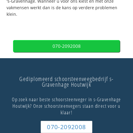
's-Gravenhage. Wanneer u voor ons kiest en met onze
vakmensen werkt dan is de kans op verdere problemen
klein.
070-2092008
Gediplomeerd schoorsteenveegbedrijf s-
Gravenhage Houtwijk
Op zoek naar beste schoorsteenveger in s-Gravenhage
Houtwijk? Onze schoorsteenvegers staan direct voor u
klaar!
070-2092008