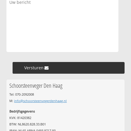
Versturen »
Schoorsteenveger Den Haag
Tel: 070-2092008
M:
info@schoorsteenvegerdenhaag.nl
Bedrijfsgegevens
KVK: 81420382
BTW: NL8620.828.33.B01
IBAN: NL65 ABNA 0493 9717 93