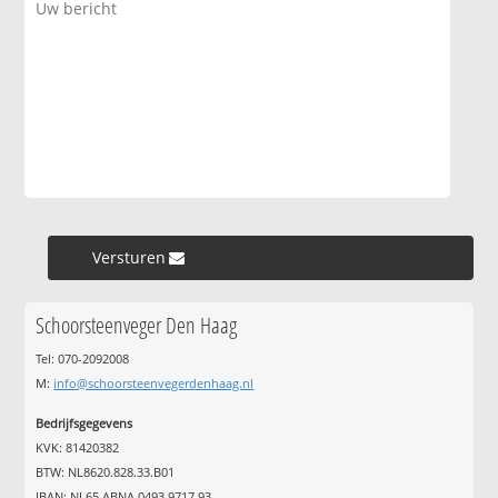
Versturen »
Schoorsteenveger Den Haag
Tel: 070-2092008
M:
info@schoorsteenvegerdenhaag.nl
Bedrijfsgegevens
KVK: 81420382
BTW: NL8620.828.33.B01
IBAN: NL65 ABNA 0493 9717 93