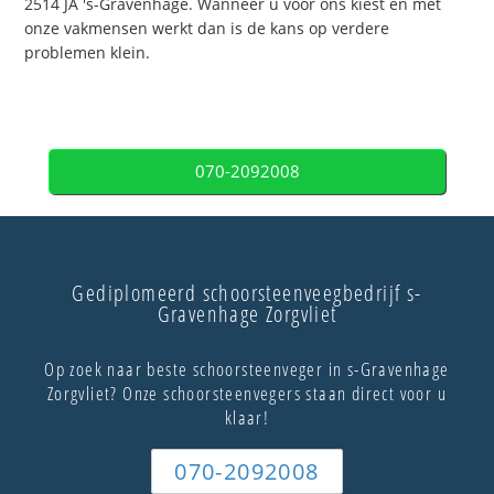
2514 JA 's-Gravenhage. Wanneer u voor ons kiest en met
onze vakmensen werkt dan is de kans op verdere
problemen klein.
070-2092008
Gediplomeerd schoorsteenveegbedrijf s-
Gravenhage Zorgvliet
Op zoek naar beste schoorsteenveger in s-Gravenhage
Zorgvliet? Onze schoorsteenvegers staan direct voor u
klaar!
070-2092008