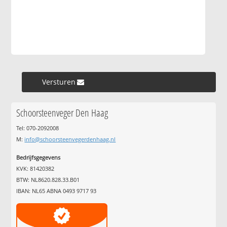
Versturen »
Schoorsteenveger Den Haag
Tel: 070-2092008
M:
info@schoorsteenvegerdenhaag.nl
Bedrijfsgegevens
KVK: 81420382
BTW: NL8620.828.33.B01
IBAN: NL65 ABNA 0493 9717 93