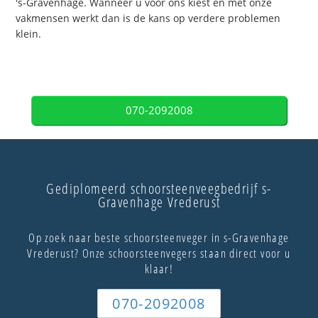
's-Gravenhage. Wanneer u voor ons kiest en met onze
vakmensen werkt dan is de kans op verdere problemen
klein.
070-2092008
Gediplomeerd schoorsteenveegbedrijf s-
Gravenhage Vrederust
Op zoek naar beste schoorsteenveger in s-Gravenhage
Vrederust? Onze schoorsteenvegers staan direct voor u
klaar!
070-2092008