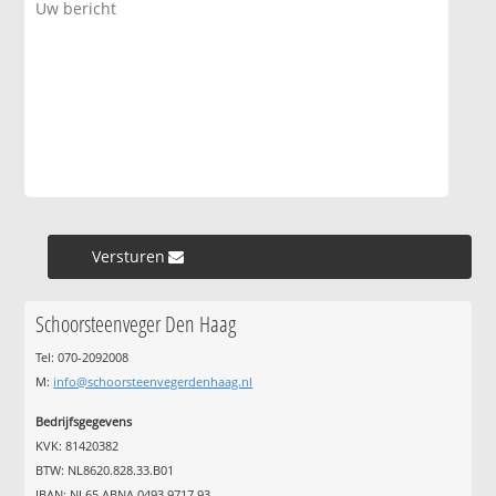
Versturen »
Schoorsteenveger Den Haag
Tel: 070-2092008
M:
info@schoorsteenvegerdenhaag.nl
Bedrijfsgegevens
KVK: 81420382
BTW: NL8620.828.33.B01
IBAN: NL65 ABNA 0493 9717 93