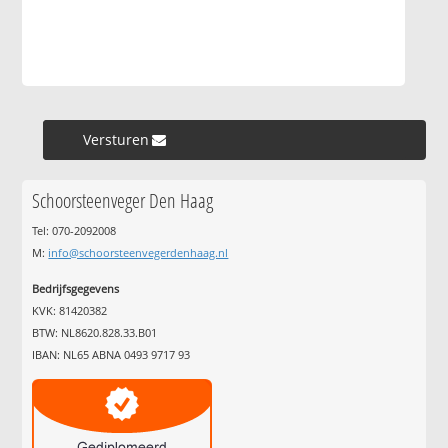
Versturen »
Schoorsteenveger Den Haag
Tel: 070-2092008
M:
info@schoorsteenvegerdenhaag.nl
Bedrijfsgegevens
KVK: 81420382
BTW: NL8620.828.33.B01
IBAN: NL65 ABNA 0493 9717 93