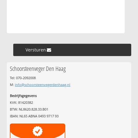
Versturen »
Schoorsteenveger Den Haag
Tel: 070-2092008
M:
info@schoorsteenvegerdenhaag.nl
Bedrijfsgegevens
KVK: 81420382
BTW: NL8620.828.33.B01
IBAN: NL65 ABNA 0493 9717 93