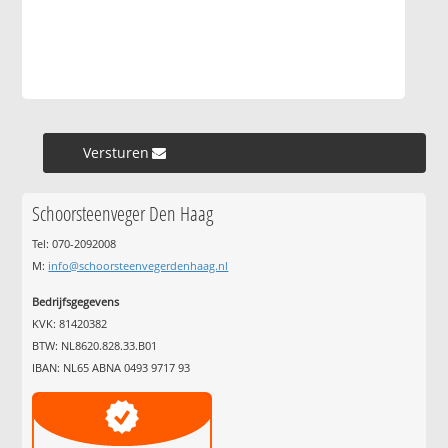
Versturen »
Schoorsteenveger Den Haag
Tel: 070-2092008
M:
info@schoorsteenvegerdenhaag.nl
Bedrijfsgegevens
KVK: 81420382
BTW: NL8620.828.33.B01
IBAN: NL65 ABNA 0493 9717 93